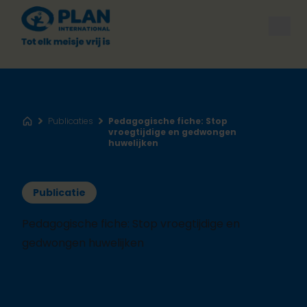
Open
Publicaties
Pedagogische fiche: Stop
Home
vroegtijdige en gedwongen
huwelijken
Publicatie
Pedagogische fiche: Stop vroegtijdige en
gedwongen huwelijken