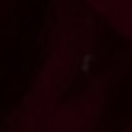
Naar aanleiding van Wereldmeisjesdag op 11
oktober lanceert Plan International België een
grote bewustmakingscampagne rond
kindhuwelijken.
Elk jaar worden wereldwijd 12 miljoen meisjes
uitgehuwelijkt. Dat betekent dat elke 3 seconden
een meisje ergens ter wereld haar
kindertijd, haar
kans op
opleiding en haar dromen
verliest
.