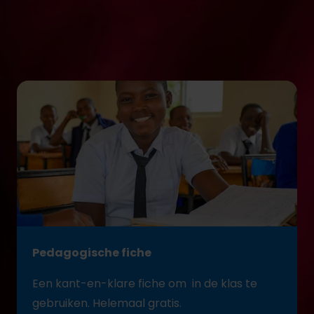
Sluit je aan bij onze beweging en mobiliseer je klas
samen met ons:
Pedagogische fiche
Een kant-en-kla
re
fiche
om in
de klas te
gebruiken
. Helemaal
gratis.