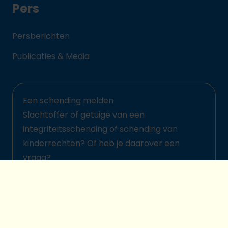
Pers
Persberichten
Publicaties & Media
Een schending melden
Slachtoffer of getuige van een
integriteitsschending of schending van
kinderrechten? Of heb je daarover een
vraag?
Meld het hier