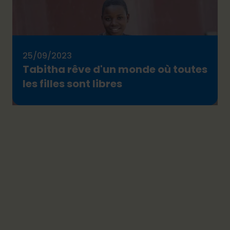
25/09/2023
Tabitha rêve d'un monde où toutes
les filles sont libres