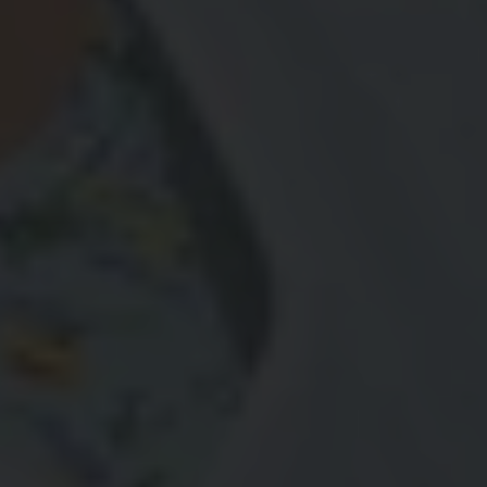
naissance de mon fils approchait.
A présent, Janis a un environnement de travail
sain et stable ce qui a un impact positif sur sa
santé et sa vie de famille.
Un invité non désiré : le Covid 19
Après avoir lancé son entreprise, Janis est très
vite confrontée aux limites de la débrouille. En
effet, entreprendre requiert des compétences
qu’elle n’avait pas eu l’opportunité d’acquérir et
cela se ressentira dans la gestion de son
entreprise. Ce n’est pas tout. La pandémie de
Covid-19 ajoute une difficulté supplémentaire à la
gestion de son entreprise.
Janis fait partie des 24% de jeunes de moins de 25
ans affectés par la crise du Covid-19. Il s’agit du
groupe le plus impacté sur le marché de l’emploi,