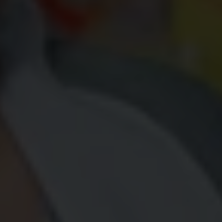
C’est cette expérience qui a réveillé son besoin
d’indépendance. Consciente de ses talents pour la
cuisine, notamment les mets sucrés, Janis
commence à rêver d’entreprendre. Elle sait
exactement ce qu’elle va commercialiser :
mazamorras, un dessert péruvien très populaire.
Alors que son rêve commence à se dessiner, elle
tombe enceinte. Cette nouvelle est le déclic
qu’elle attendait pour débuter son parcours
d’entrepreneure. Elle et son mari lancent El Dulce
Maná, leur entreprise de gourmandises
péruviennes.
Nous avons décidé de créer notre propre
entreprise afin de pouvoir gérer nos salaires, nos
heures de travail et nos ventes, sans négliger la
famille que nous étions en train de créer, car la