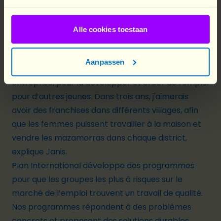
Alle cookies toestaan
Avant le projet, je vendais une seule variété de
Aanpassen
dessert. A présent, j'ai une vision pour mon
entreprise, pour la développer et créer de l'emploi
pour d’autres jeunes. Dans trois ans, j'aimerais
avoir des franchises dans différents villages, afin
que les femmes puissent travailler à la maison et
vendre les mazamorras dans chaque district,
explique Janis.
Plan International développe des programmes
pour que les groupes les plus à risques sur le
marché de l’emploi trouvent un travail de qualité.
Nos programmes répondent à des problèmes
concrets et proposent des solutions durables.