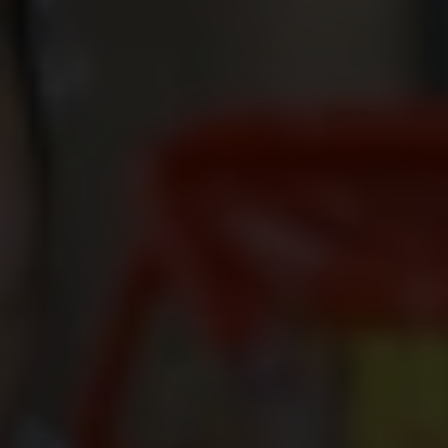
Courageuse, déterminée et gourmande, Janis
nous raconte son parcours ; d’une employée
exploitée à la vie d’entrepreneure.
Entreprendre pour échapper à l'exploitation
C’est à l’âge de 17 ans que Janis entre dans le
monde du travail. Malheureusement cette
expérience se révélera négative ; Janis explique se
sentir exploitée.
Je travaillais énormément et me reposais très
peu. J’en suis tombée malade.