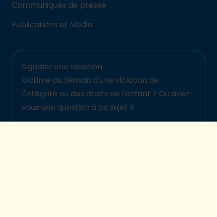
Communiqués de presse
Publications et Media
Signaler une violation
Victime ou témoin d'une violation de
l'intégrité ou des droits de l'enfant ? Ou avez-
vous une question à ce sujet ?
Signalez-la ici
© 2026 Plan International Belgique