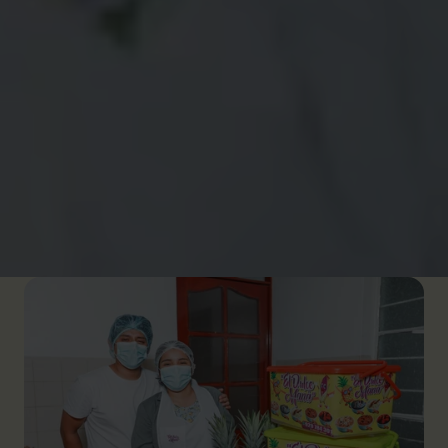
d’après l'Institut national péruvien des statistiques.
Face à cela, Plan International a lancé un
programme pour faciliter l'accès à l'emploi et à la
formation des jeunes affecté.e.s. Janis a découvert
l’annonce sur les réseaux sociaux et a posé sa
candidature.