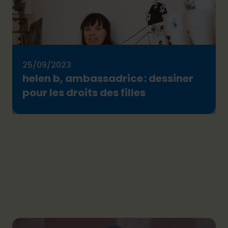
25/09/2023
helen b, ambassadrice : dessiner
pour les droits des filles