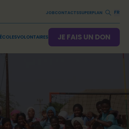
FR
JOB
CONTACTS
SUPERPLAN
JE FAIS UN DON
ÉCOLES
VOLONTAIRES