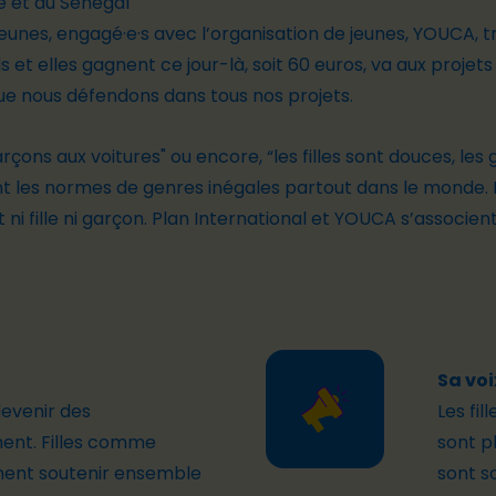
ue et du Sénégal
eunes, engagé·e·s avec l’organisation de jeunes, YOUCA, tra
'ils et elles gagnent ce jour-là, soit 60 euros, va aux proje
 que nous défendons dans tous nos projets.
garçons aux voitures" ou encore, “les filles sont douces, le
nt les normes de genres inégales partout dans le monde. 
 ni fille ni garçon. Plan International et YOUCA s’associe
Sa voi
devenir des
Les
fil
ent. Filles comme
sont p
ent soutenir ensemble
sont s