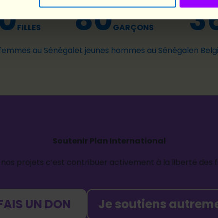
0
80
3
FILLES
GARÇONS
 femmes au Sénégal
et jeunes hommes au Sénégal
en Belg
Soutenir Plan International
os projets c’est contribuer activement à la liberté des fil
 FAIS UN DON
Je soutiens autrem