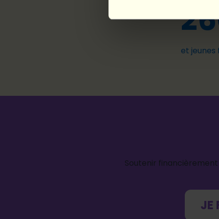
26
et jeunes
Soutenir financièrement n
JE