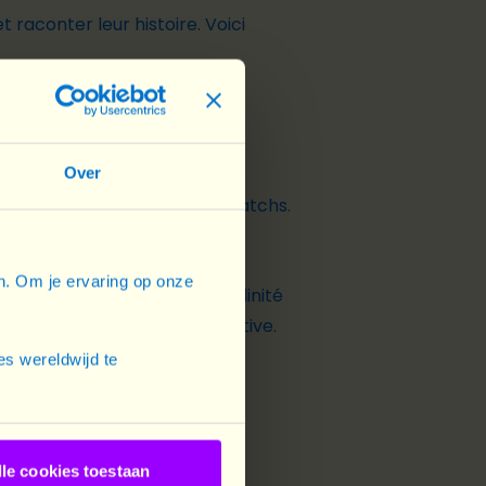
t raconter leur histoire.
Voici
Over
es de genre à travers des matchs.
et la protection de l’enfance.
en. Om je ervaring op onze
l’égalité de genre, la masculinité
eliers sur la parentalité positive.
s wereldwijd te
lle cookies toestaan