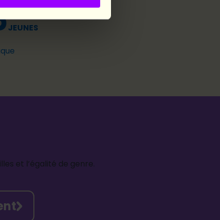
6
JEUNES
ique
les et l’égalité de genre.
ent