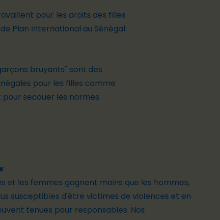
vaillent pour les droits des filles
ts de Plan International au Sénégal.
s garçons bruyants" sont des
Inégales pour les filles comme
nt pour secouer les normes.
x
les et les
femmes
gagnent moins que les hommes,
lus susceptibles d'être victimes de violences et en
ouvent tenues pour responsables. Nos