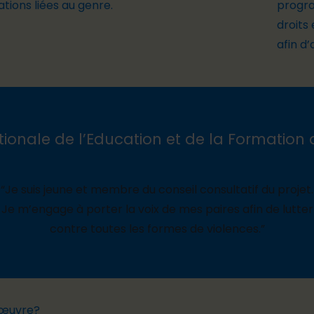
ations liées au genre.
progra
droits
afin d’
tionale de l’Education et de la Formation
“Je suis jeune et membre du conseil consultatif du projet.
Je m’engage à porter la voix de mes paires afin de lutter
contre toutes les formes de violences.”
n œuvre?