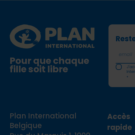
Footer
Plan International logo
Reste
Pour que chaque
fille soit libre
J'ac
Inte
*
Plan International
Accès
Belgique
rapide