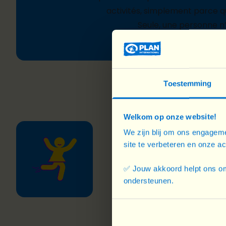
activités, simplement parce que
Seule, une personne n
Toestemming
Welkom op onze website!
We zijn blij om ons engageme
Son espace
site te verbeteren en onze a
Confrontées au harcèlement
ne se sentent pas en sécur
✅ Jouw akkoord helpt ons om
publics
.
Tandis qu’en ligne, 
ondersteunen.
de
violences sexistes et de 