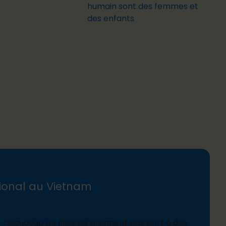
humain sont des femmes et
des enfants
tional au Vietnam
s, beaucoup de filles ne prennent pas part à des