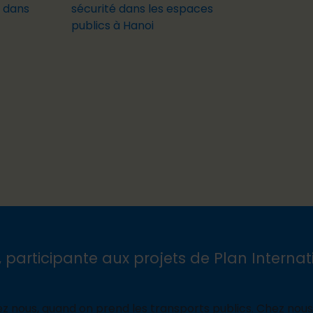
 dans
sécurité dans les espaces
publics à Hanoi
 participante aux projets de Plan Interna
ez nous, quand on prend les transports publics. Chez nou