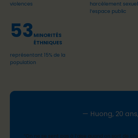
violences
harcèlement sexuel
l’espace public
53
MINORITÉS
ÉTHNIQUES
représentant 15% de la
population
— Huong, 20 ans,
“On ne se sent pas à l’aise quand on sort de ch