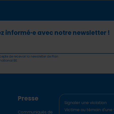
z informé·e avec notre newsletter !
cepte de recevoir la newsletter de Plan
rnational BE.
Presse
Signaler une violation
Victime ou témoin d'une 
Communiqués de