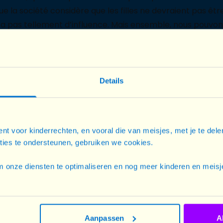
 la société considère que les filles ne devraient pas être
’a pas tellement d’influence. Mais ensemble, nous pouvo
Details
nt voor kinderrechten, en vooral die van meisjes, met je te del
Sa voi
cties te ondersteunen, gebruiken we cookies.
 au quotidien, l
es filles
En lign
ité dans les espaces
doiven
 onze diensten te optimaliseren en nog meer kinderen en meisje
elles sont
aussi
à risque
avec e
trafic d’êtres humains.
Champi
sensib
Aanpassen
A