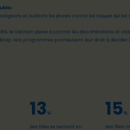
ublic
tégeons et outillons les jeunes contre les risques qui les
lité, le Vietnam peine à contrer les discriminations et v
dicap.
Nos programmes promeuvent leur droit à
décider 
13
15
%
%
des filles se sentent en
des filles 