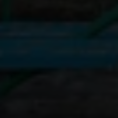
Pavel, 5 jaar oud en autistisch. © Plan International
Meerdere keren per maand brengt ze hem naar
HumanDoc, een vluchtelingencentrum in
Warschau. Het is een van de verschillende centra
die met steun van Plan International in Polen zijn
opgericht en die gespecialiseerd zijn in de
behandeling van
symptomen van
posttraumatische stress
. Bovendien zijn de
meeste therapeuten Oekraïens, wat het