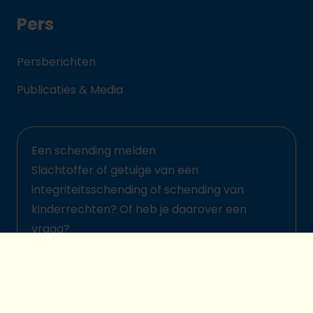
Pers
Persberichten
Publicaties & Media
Een schending melden
Slachtoffer of getuige van een
integriteitsschending of schending van
kinderrechten? Of heb je daarover een
vraag?
Meld het hier