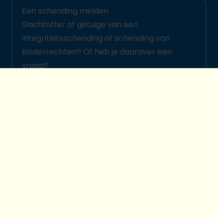
Een schending melden
Slachtoffer of getuige van een
integriteitsschending of schending van
kinderrechten? Of heb je daarover een
vraag?
Meld het hier
© 2026 Plan International België
Kinderbeschermingsbeleid
Legal disclaimer
Cookievoorkeuren
Privacybescherming