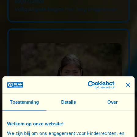
03/07/2026
Veilig uitgaan begint met zorg dragen voor ...
Toestemming
Details
Over
16/06/2026
Meisjesrechten en sport: een kwestie van ...
Welkom op onze website!
We zijn blij om ons engagement voor kinderrechten, en