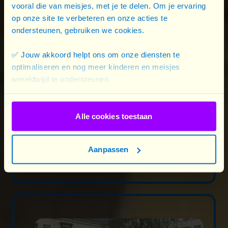
vooral die van meisjes, met je te delen. Om je ervaring
op onze site te verbeteren en onze acties te
ondersteunen, gebruiken we cookies.
✅ Jouw akkoord helpt ons om onze diensten te
optimaliseren en nog meer kinderen en meisjes
wereldwijd te ondersteunen.
Alle cookies toestaan
05/06/2026
Aanpassen
De toekomst van internationale ...