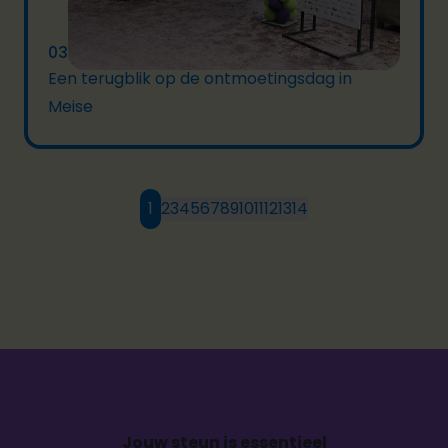
03/06/2026
Een terugblik op de ontmoetingsdag in
Meise
1
2
3
4
5
6
7
8
9
10
11
12
13
14
Jouw steun is essentieel