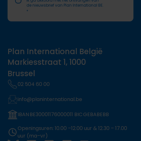
Ik ga akkoord met het ontvangen van
de nieuwsbrief van Plan International BE.
*
Plan International België
Markiesstraat 1, 1000
Brussel
02 504 60 00
info@planinternational.be
IBAN BE30001176000011 BIC GEBABEBB
Openingsuren: 10.00 –12.00 uur & 12.30 – 17.00
uur (ma–vr)