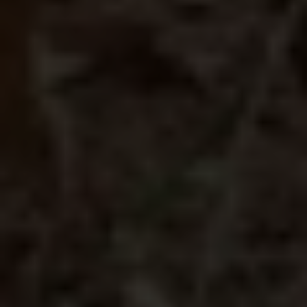
Les effets sur la santé, la scolarité et la sécurité
sont catastrophiques et exacerbent de
nombreuses inégalités sociales en place. Oubliées
par les médias, les populations touchées
manquent cruellement de moyens pour s’adapter
et leurs voix ne sont pas assez entendues par les
autorités.
Les femmes face à la
crise climatique : des
inégalités amplifiées