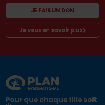
JE FAIS UN DON
Je veux en savoir plus
Footer
Plan International logo
Pour que chaque fille soit