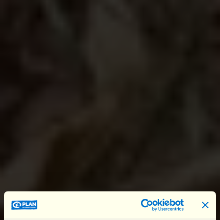
Ce sont les femmes et les filles qui subissent de
plein fouet les effets du changement climatique.
En cas de pénurie alimentaire, elles sont souvent
les premières à être
privées de nourriture
ou
devoir parcourir de longues distances pour
ramener de l’eau ou des vivres pour leur famille, ce
qui les expose à des
risques de violence sexiste
(harcèlement, kidnapping, viol…).
Leur scolarité en prend aussi un coup : au moins 4
millions de filles dans les pays à faible et moyen
revenu risquent de ne
jamais terminer l'école
à
cause des impacts du changement climatique. À la
place, elles finissent fréquemment
mariées de
force
à un jeune âge pour des questions
financières.