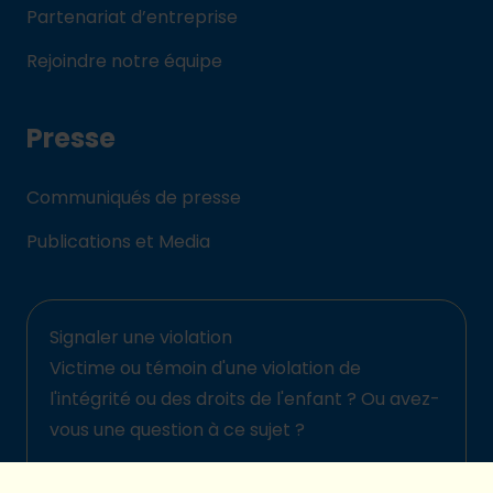
Partenariat d’entreprise
Rejoindre notre équipe
Presse
Communiqués de presse
Publications et Media
Signaler une violation
Victime ou témoin d'une violation de
l'intégrité ou des droits de l'enfant ? Ou avez-
vous une question à ce sujet ?