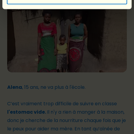
Alena
, 15 ans, ne va plus à l'école.
C’est vraiment trop difficile de suivre en classe
l'estomac vide.
Il n'y a rien à manger à la maison,
donc je cherche de la nourriture chaque fois que je
le peux pour aider ma mère. En tant qu’aînée de