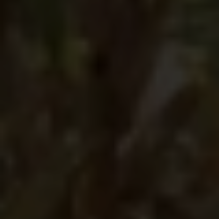
La crise climatique n’a pas le même impact sur
tout le monde. Elle aggrave les
inégalités
sociales
, notamment chez les
femmes
et les
filles
. Découvrez quels défis celles-ci rencontrent
dans les pays les plus touchés et une initiative de
Plan International pour changer la donne au
Malawi
.
À découvrir dans cet article