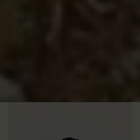
Inégalités sociales : autre conséquence du
réchauffement climatique
Les femmes face à la crise climatique : des
inégalités amplifiées
Changement climatique au Malawi : des jeunes
filles privées de scolarité
Inégalités climatiques : comment le numérique
peut aider les femmes