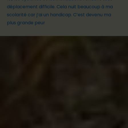
déplacement difficile.
Cela nuit beaucoup à ma
scolarité car j’ai un
handicap
.
C’est devenu ma
plus grande peur
Les populations les plus vulnérables subissent
généralement les pires conséquences du
réchauffement climatique alors qu’elles en sont
les moins responsables. Saviez-vous que la moitié
de la planète ayant le moins de revenus n’est
responsable que de
10 %
des émissions de CO2,
tandis que les
10 %
de personnes les plus riches du
monde en produisent la moitié ?