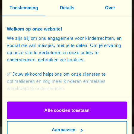
Toestemming
Details
Over
Changement
Welkom op onze website!
We zijn blij om ons engagement voor kinderrechten, en
climatique au Malawi
vooral die van meisjes, met je te delen. Om je ervaring
op onze site te verbeteren en onze acties te
ondersteunen, gebruiken we cookies.
: des jeunes filles
✅ Jouw akkoord helpt ons om onze diensten te
privées de scolarité
optimaliseren en nog meer kinderen en meisjes
wereldwijd te ondersteunen.
Alle cookies toestaan
Aanpassen