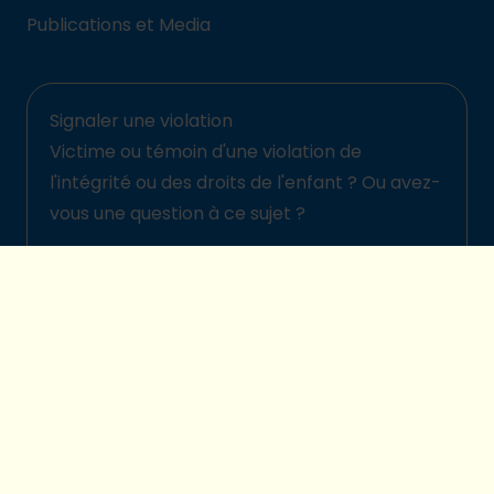
Publications et Media
Signaler une violation
Victime ou témoin d'une violation de
l'intégrité ou des droits de l'enfant ? Ou avez-
vous une question à ce sujet ?
Signalez-la ici
© 2026 Plan International Belgique