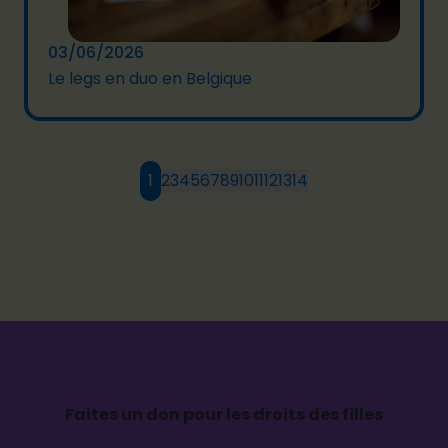
03/06/2026
Le legs en duo en Belgique
1
2
3
4
5
6
7
8
9
10
11
12
13
14
Faites un don pour les droits des filles