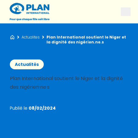
Open
Actualites
Plan International soutient le Niger et
Accueil
la dignité des nigérien.ne.s
Actualités
Plan International soutient le Niger et la dignité
des nigérien·ne·s
Publié le
08/02/2024