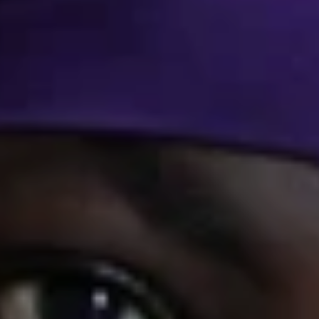
Assistance humanitaire et maintien de la dignité
des filles et des femmes au Niger
Depuis plusieurs années, conflits et crises
humanitaires se succèdent sans répit au Niger. Le
pays souffre d’une situation sécuritaire marquée
par de multiples attaques et autres actions
menées par des groupes armés non étatiques
(GANE), à laquelle s’ajoute les effets dévastateurs
du changement climatique, entraînant sécheresse
et inondations.