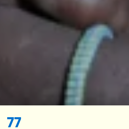
population à l’exode faute d’accès à la nourriture
ou à l’assistance. Et pl
açant aussi plus de 100.000
femmes et filles sous la mena
ce accrue de
violences sexuelles.
L’impact sur les filles et les femmes
Cette nouvelle crise est propre à exacerber la
prostitution, les violences sexuelles, les mariages
forcés, l’enrôlement aux GANE et le travail et
l’exploitation des enfants. Aggravant ainsi une
situation déjà désastreuse pour les femmes et les
filles :
77