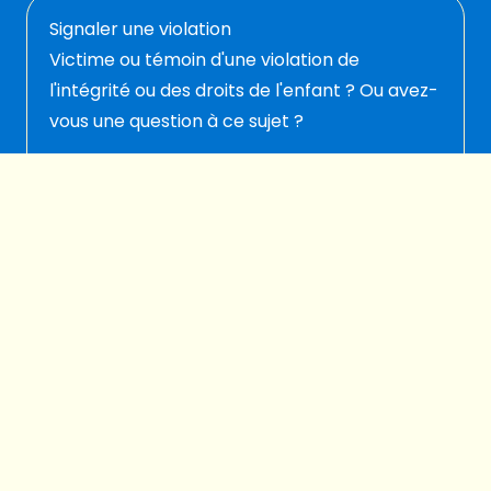
Signaler une violation
Victime ou témoin d'une violation de
l'intégrité ou des droits de l'enfant ? Ou avez-
vous une question à ce sujet ?
Signalez-la ici
© 2026 Plan International Belgique
Politique de protection des enfants
Legal disclaimer
Protection de la vie privée
Préférences cookies