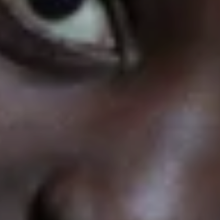
En plus de ce qui précède, les populations du Niger
font maintenant face à une grave insécurité
alimentaire liée aux différentes
sanctions
économiques
appliquées en réponse au récent
coup d‘état du 26 juillet 2023. Ainsi
, la frontière
entre le Bénin et le Niger reste fermée à l'aide
humanitaire. Finalement, le Niger, en compagnie
du Burkina Faso et du Mali, vient de décider de
quitter la CEDEAO (alliance économique entre 15
pays de l’Afrique de l’Ouest).
La restriction de l’aide alimentaire et l’arrêt de
plusieurs aides au développement ont amplifié la
vulnérabilité des communautés locales
confrontant p
lus de 2 millions de personnes à
l’insécurité alimentaire et contraignant 15% de la