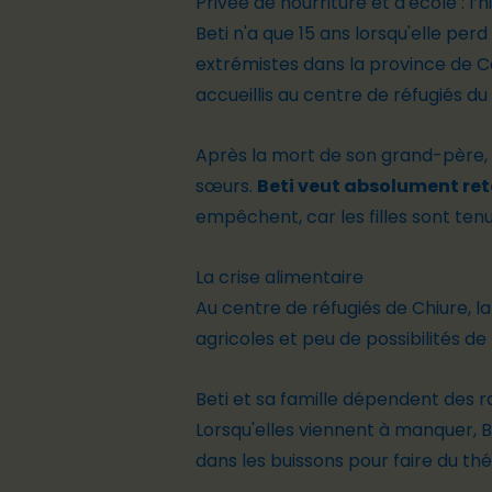
Privée de nourriture et d'école : l’h
Beti n'a que 15 ans lorsqu'elle pe
extrémistes dans la province de Ca
accueillis au centre de réfugiés du
Après la mort de son grand-père, B
sœurs.
Beti veut absolument reto
empêchent, car les filles sont ten
La crise alimentaire
Au centre de réfugiés de Chiure, l
agricoles et peu de possibilités de
Beti et sa famille dépendent des r
Lorsqu'elles viennent à manquer, B
dans les buissons pour faire du th