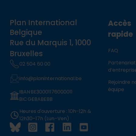
Plan International
Accès
Belgique
rapide
Rue du Marquis 1, 1000
FAQ
Bruxelles
Partenariat
02 504 60 00
d’entrepris
info@planinternational.be
Rejoindre n
équipe
IBAN BE30001176000011
BIC GEBABEBB
Heures d'ouverture : 10h–12h &
12h30–17h (Lun–Ven)