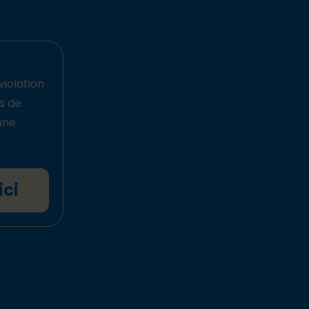
violation
ts de
une
ici