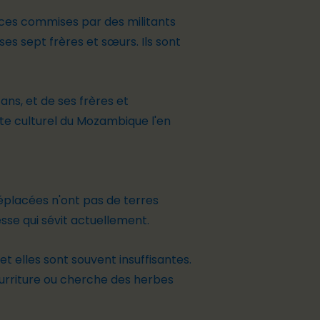
ences commises par des militants
es sept frères et sœurs. Ils sont
ns, et de ses frères et
exte culturel du Mozambique l'en
déplacées n'ont pas de terres
esse qui sévit actuellement.
t elles sont souvent insuffisantes.
nourriture ou cherche des herbes