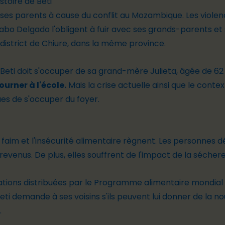
istoire de Beti
rd ses parents à cause du conflit au Mozambique. Les viol
bo Delgado l'obligent à fuir avec ses grands-parents et s
 district de Chiure, dans la même province.
eti doit s'occuper de sa grand-mère Julieta, âgée de 62 a
urner à l'école.
Mais la crise actuelle ainsi que le cont
ues de s'occuper du foyer.
a faim et l'insécurité alimentaire règnent. Les personnes 
 revenus. De plus, elles souffrent de l'impact de la sécher
ations distribuées par le Programme alimentaire mondial e
eti demande à ses voisins s'ils peuvent lui donner de la 
é.