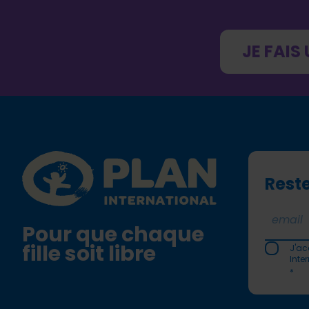
JE FAIS
Footer
Plan International logo
Reste
Pour que chaque
fille soit libre
J'ac
Inte
*