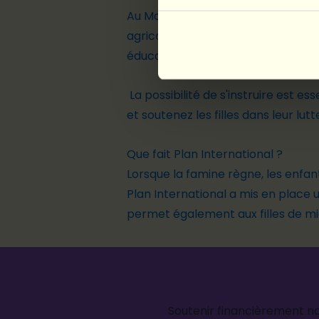
Au Mozambique, la tradition veut que
agricoles et qu'elles s'occupent 
éducation. Et la crise, la faim et le
La possibilité de s'instruire est es
et soutenez les filles dans leur lut
Que fait Plan International ?
Lorsque la famine règne, les enfants
Plan International a mis en place u
permet également aux filles de mie
Soutenir financièrement nos