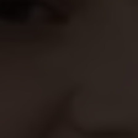
polonais de Plan International, elle explique
pourquoi les filles sont si importantes pour la
reconstruction de son pays.
En tant qu'Ukrainienne, je rêve de reconstruire
mon pays. Je pense que les filles peuvent jouer un
rôle important à cet égard. Je regarde vers
l'avenir et je vois le potentiel de nos jeunes.
Quel rôle doivent alors jouer les filles, selon
Anastasia ?
Priorité à l'éducation et à l'amélioration des
compétences
Anastasiia estime qu'une éducation de qualité est
essentielle pour contribuer à la reconstruction de
son pays.