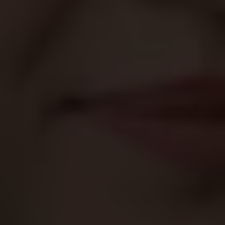
Les filles doivent apprendre et améliorer leurs
compétences, car les femmes constituent le
socle de toute société moderne.
En raison de la guerre, bénéficier d'une éducation
de qualité est loin d'être évident pour les centaines
de milliers d'enfants réfugiés d'Ukraine. Certains
fréquentent des écoles polonaises, d'autres
suivent des cours en ligne dispensés par des
écoles ukrainiennes, et beaucoup combinent les
deux. Chaque système comporte ses défis. La
connexion dans une école polonaise est loin d'être
évidente, tandis que les cours en ligne sont
souvent fatigants et moins efficaces.
Néanmoins, Anastasiia est convaincue de