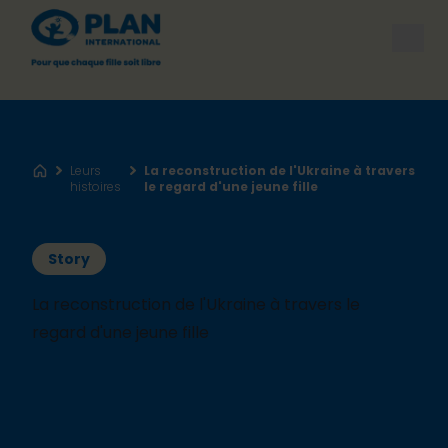
Open
Leurs
La reconstruction de l'Ukraine à travers
Accueil
histoires
le regard d'une jeune fille
Story
La reconstruction de l'Ukraine à travers le
regard d'une jeune fille