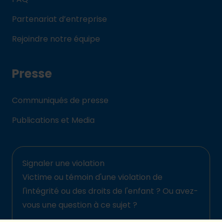
Partenariat d’entreprise
Rejoindre notre équipe
Presse
Communiqués de presse
Publications et Media
Signaler une violation
Victime ou témoin d'une violation de
l'intégrité ou des droits de l'enfant ? Ou avez-
vous une question à ce sujet ?