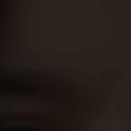
Alors
que la
dévastation
de
l'Ukraine
se
poursuit
, la
question de la
reconstruction
du
pays
se pose
avec
de plus en plus
d'acuité
. La
vision
de
l'avenir
qu'ont
les
femmes
et les
filles
est
essentielle
à
cet
égard.
Anastasiia, 15 ans, est originaire de l'ouest de
l'Ukraine et vit en Pologne avec sa mère et ses
trois sœurs depuis mai 2022.
Dans un entretien
avec HumanDoc Foundation, le partenaire