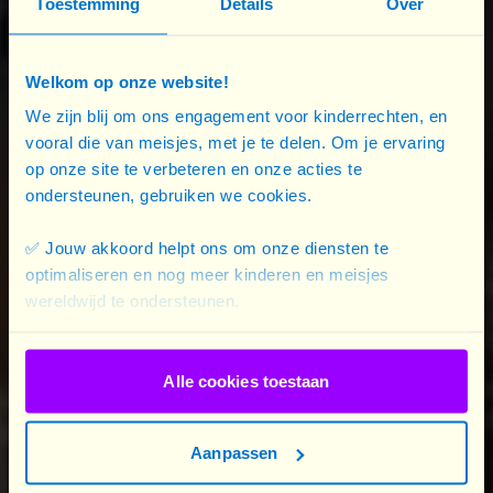
Toestemming
Details
Over
souvent en larmes en classe. »
Un projet qui a tout changé
Welkom op onze website!
Lorsque Plan International lance un projet contre
We zijn blij om ons engagement voor kinderrechten, en
les mariages d’enfants dans son quartier, nous
vooral die van meisjes, met je te delen. Om je ervaring
rencontrons Salimata et
écoutons son
op onze site te verbeteren en onze acties te
témoignage
. Notre projet rassemble des leaders
ondersteunen, gebruiken we cookies.
communautaires, des groupes de femmes et des
✅ Jouw akkoord helpt ons om onze diensten te
associations de jeunes. Ces personnes sont
optimaliseren en nog meer kinderen en meisjes
sensibilisées sur les mariages d’enfants, la violence
wereldwijd te ondersteunen.
de genre et les droits des filles. Les participant∙es
engagent le dialogue avec différentes
générations.
Alle cookies toestaan
La tante de Salimata, par exemple, est membre
Aanpassen
d'un groupe de femmes du village et suit nos