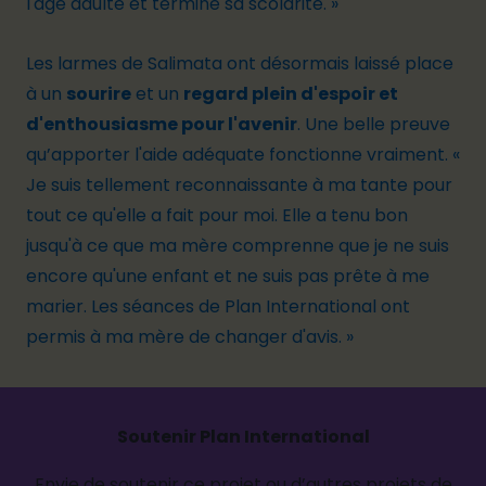
l'âge adulte et terminé sa scolarité. »
Les larmes de Salimata ont désormais laissé place
à un
sourire
et un
regard plein d'espoir et
d'enthousiasme pour l'avenir
. Une belle preuve
qu’apporter l'aide adéquate fonctionne vraiment. «
Je suis tellement reconnaissante à ma tante pour
tout ce qu'elle a fait pour moi. Elle a tenu bon
jusqu'à ce que ma mère comprenne que je ne suis
encore qu'une enfant et ne suis pas prête à me
marier. Les séances de Plan International ont
permis à ma mère de changer d'avis. »
Soutenir Plan International
Envie de soutenir ce projet ou d’autres projets de