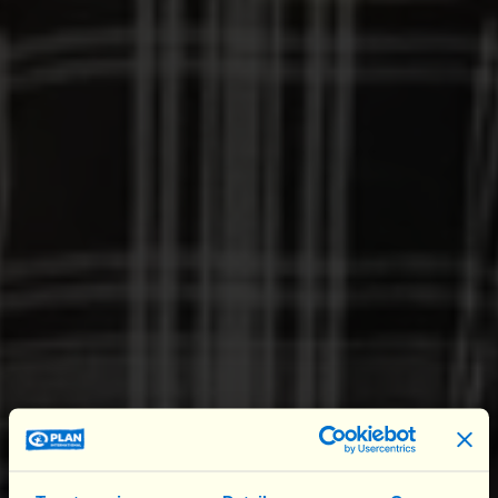
ce cas. Le Mali occupe la cinquième place
mondiale en matière de mariages d'enfants. Là
-
bas,
54 % des filles sont mariée avant l'âge de
18 ans
, et 16 % avant leur 15ème anniversaire.
Un directeur qui a du cœur
Rongée par le stress, Salimata se renferme petit à
petit sur elle-même. Sa scolarité prend
également du plomb dans l’aile. Elle décide donc
de demander de l'aide à son directeur d’école, qui
discute ensuite avec sa mère : « Je suis contre les
mariages précoces et j'ai essayé de convaincre la
maman de Salimata de
l'importance de l'école
pour sa fille. Elle ne se rendait pas compte de la
pression qu'elle exerçait sur Salimata et des
conséquences que cela avait sur sa fille. Elle était