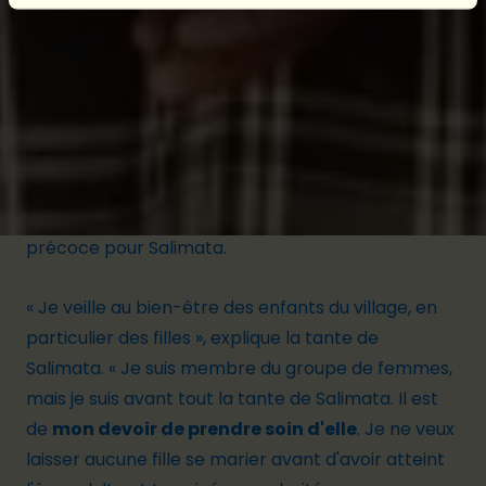
sessions d’information. Elle a également constaté
le désespoir de sa nièce. Elle invite donc la mère
de Salimata à participer à une de ces séances.
Heureusement, celle-ci accepte. Grâce à ces
sessions, la maman prend conscience des
conséquences néfastes que peuvent avoir un
mariage précoce sur l'avenir de sa fille. Elle
abandonne définitivement l'idée d'un mariage
précoce pour Salimata.
« Je veille au bien-être des enfants du village, en
particulier des filles », explique la tante de
Salimata. « Je suis membre du groupe de femmes,
mais je suis avant tout la tante de Salimata. Il est
de
mon devoir de prendre soin d'elle
. Je ne veux
laisser aucune fille se marier avant d'avoir atteint