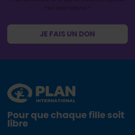
Plan International ?
JE FAIS UN DON
Footer
Plan International logo
Pour que chaque fille soit
libre