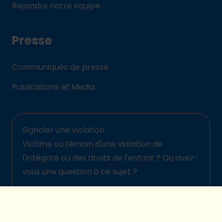
Rejoindre notre équipe
Presse
Communiqués de presse
Publications et Media
Signaler une violation
Victime ou témoin d'une violation de
l'intégrité ou des droits de l'enfant ? Ou avez-
vous une question à ce sujet ?
Signalez-la ici