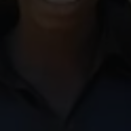
Pourquoi les parents marient-ils leurs filles si
jeunes ? L’une des principales raisons est souvent
l'insécurité économique. Mais les traditions, le
manque d'informations et la pression sociale
jouent également un rôle important. Quelle idée
vient à la tête des parents qui
marient leur
enfant
?
Si ma fille se marie, son mari prendra soin
d'elle
. Le mariage leur donne ainsi l'
impression
d'une stabilité financière
.