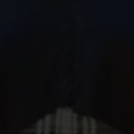
Salimata n'a que 14 ans lorsque sa mère
commence à insister pour qu'elle soit mariée. Elle
se sentait seule depuis la mort de son mari. Dans
l'est du Mali, où vit Salimata, les mariages d'enfants
sont une
tradition séculaire
. Difficile de
contrarier sa famille, surtout si elle soupçonne que
l’on fréquente déjà des garçons.
« Chaque jour, ma mère me reprochait tout et
n'importe quoi. Elle disait que je voyais des garçons
et que je ferais donc mieux de me marier pour
contribuer aux coûts de la famille. Mais je suis
encore une enfant, pas une épouse », raconte
Salimata.
Malheureusement, Salimata n'est pas la seule dans