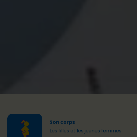
À Rock Werchter, l’accent est mis sur
l’intervention active des témoins, à travers cinq
jeux amusants qui montrent comment réagir dans
des situations de harcèlement. Au Pukkelpop, les
visiteur·euse·s plongent dans une piscine à balles
pleine de surprises pour découvrir les cinq
conditions du consentement enthousiaste. Et pour
couronner le tout : les participant·e·s peuvent
repartir avec une photo souvenir prise grâce
à notre borne photo !
Son corps
Les filles et les jeunes femmes