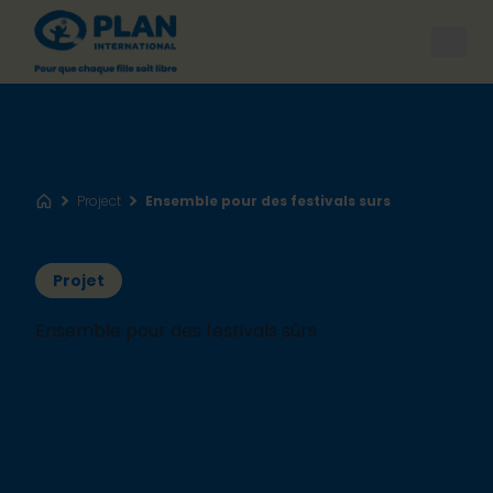
Open
Project
Ensemble pour des festivals surs
Accueil
Projet
Ensemble pour des festivals sûrs