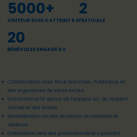
5000+
2
VISITEUR∙EUSE∙S ATTEINT∙E∙S
FESTIVALS
20
BÉNÉVOLES ENGAGÉ∙E∙S
Collaboration avec Rock Werchter, Pukkelpop et
des organismes de santé locaux
Stand interactif autour de l’espace sûr, du respect
mutuel et des limites
Sensibilisation via des situations accessibles et
réalistes
Orientation vers des professionnel
∙l
e
∙
s
pouvant