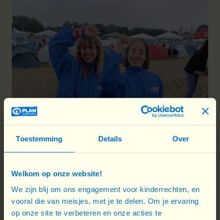
Toestemming
Details
Over
Welkom op onze website!
We zijn blij om ons engagement voor kinderrechten, en
vooral die van meisjes, met je te delen. Om je ervaring
op onze site te verbeteren en onze acties te