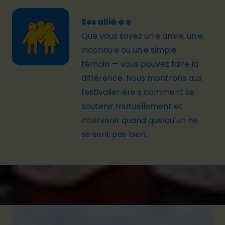
Ses allié·e·s
Que vous soyez
un·e
ami·e
,
un·e
inconnu·e
ou
un·e
simple
témoin — vous pouvez faire la
différence. Nous
montr
ons
aux
f
estivalier
∙
ère∙s
comment
se
soutenir mutuellement et
intervenir quand quelqu’un ne
se sent pas bien.