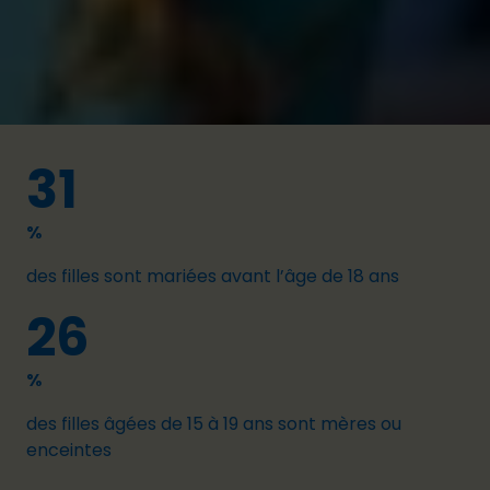
compris sexuelle) inclusive de qualité, à des
opportunités d'emploi et d'entreprenariat et pour
qu'elles puissent vivre à l'abri de la violence.
31
%
des filles sont mariées avant l’âge de 18 ans
26
%
des filles âgées de 15 à 19 ans sont mères ou
enceintes