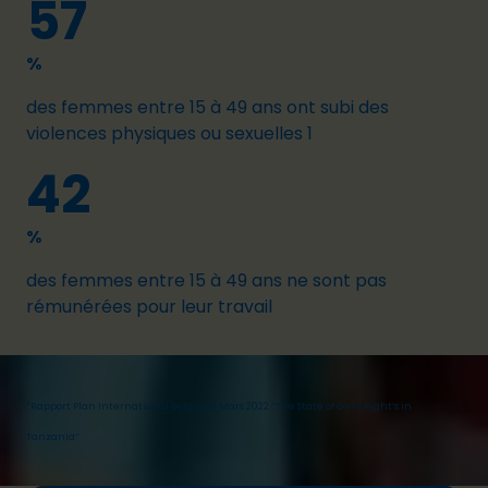
57
%
des femmes entre 15 à 49 ans ont subi des
violences physiques ou sexuelles 1
42
%
des femmes entre 15 à 49 ans ne sont pas
rémunérées pour leur travail
*
Rapport Plan International Belgique Mars 2022 ‘’The State of Girl’s Right’s in
Tanzania’’