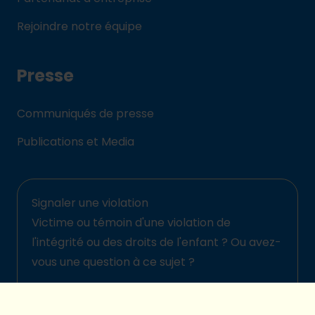
Rejoindre notre équipe
Presse
Communiqués de presse
Publications et Media
Signaler une violation
Victime ou témoin d'une violation de
l'intégrité ou des droits de l'enfant ? Ou avez-
vous une question à ce sujet ?
Signalez-la ici