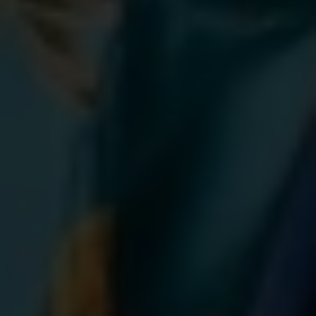
mariages d’enfants largement acceptés. Deux
facteurs qui entraînent de nombreuses grossesses
d'adolescentes.
En conséquence, les adolescentes et les jeunes
femmes sont forcées d’abandonner l’école et
n'ont qu'un accès limité aux revenus ou aux
ressources leur permettant de prendre des
décisions de manière indépendante.
Soutenues par Plan International, les jeunes
Tanzaniennes de la région de Mwanza remettent
en question les normes restrictives liées au genre
et deviennent des actrices actives du
changement. Elles luttent pour que les filles de
leurs communautés accèdent à une éducation (y