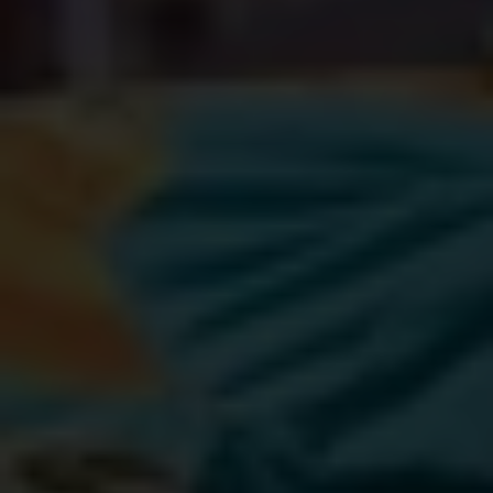
Plus d’éducation, d’opportunités et de sécurité
En Tanzanie, les filles et les jeunes femmes sont
victimes de violations de leurs droits motivées par
des préjugés profondément ancrés dans les
normes sociales et de genre. Ce qui génère des
attentes nettement inférieures à leur égard.
Elles
n'ont qu'un accès limité à l’éducation et aux
ressources par rapport aux garçons
et sont
souvent
victimes de violence. L
es violences
sexuelles sont elles aussi répandues et les