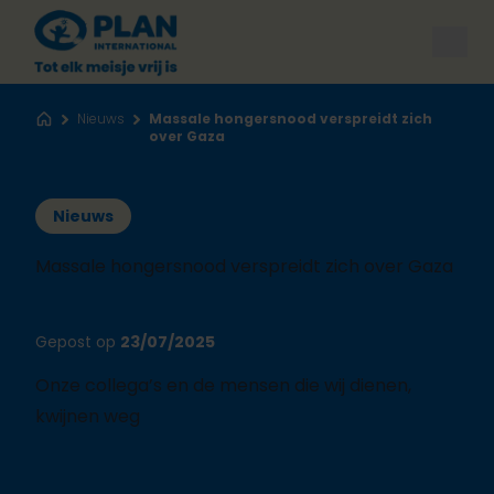
Open
Nieuws
Massale hongersnood verspreidt zich
Home
over Gaza
Nieuws
Massale hongersnood verspreidt zich over Gaza
Gepost op
23/07/2025
Onze collega’s en d
e mens
en die wij dienen
,
kwijnen weg