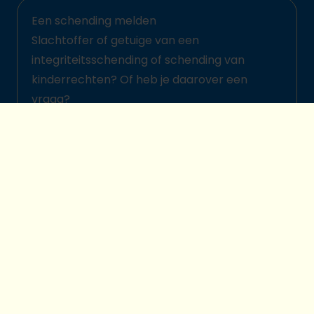
Een schending melden
Slachtoffer of getuige van een
integriteitsschending of schending van
kinderrechten? Of heb je daarover een
vraag?
Meld het hier
© 2026 Plan International België
Kinderbeschermingsbeleid
Legal disclaimer
Cookievoorkeuren
Privacybescherming