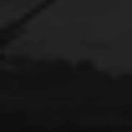
wapenstilstand, om de dag nadien wakker te
worden in verslechterde omstandigheden. Het is
niet alleen een fysieke kwelling, maar ook een
psychologische. Overleven is een luchtspiegeling.
Het humanitaire systeem kan niet draaien op valse
beloftes. Humanitaire hulpverleners kunnen niet
opereren met verschuivende tijdlijnen of wachten
op politieke toezeggingen die geen toegang
opleveren.
Tijd voor daadkrachtig optreden
Overheden moeten stoppen met wachten op
toestemming om te handelen. We kunnen niet
blijven hopen dat de huidige regelingen zullen
werken. Het is tijd om daadkrachtig op te treden:
eis een onmiddellijk en permanent staakt-het-