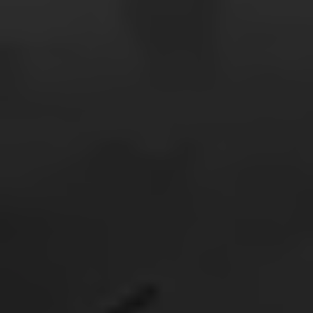
Humanitaire organisaties beschikken over de
capaciteit en middelen om op grote schaal te
reageren. Maar doordat de toegang wordt
ontzegd, kunnen we de mensen in nood niet
bereiken, inclusief onze eigen uitgeputte en
uitgehongerde teams. Op 10 juli kondigden de EU
en Israël stappen aan om de hulp op te schalen.
Maar deze beloften van 'vooruitgang' klinken hol
wanneer er ter plaatse geen echte verandering is.
Elke dag zonder een constante stroom betekent
dat er meer mensen sterven aan vermijdbare
ziekten. Kinderen verhongeren terwijl ze wachten
op beloften die nooit komen.
Palestijnen zitten gevangen in een vicieuze cirkel
van hoop en verdriet, wachtend op hulp en