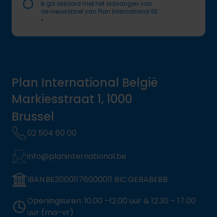
Ik ga akkoord met het ontvangen van
de nieuwsbrief van Plan International BE.
*
Plan International België
Markiesstraat 1, 1000
Brussel
02 504 60 00
info@planinternational.be
IBAN BE30001176000011 BIC GEBABEBB
Openingsuren: 10.00 –12.00 uur & 12.30 – 17.00
uur (ma–vr)