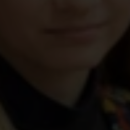
Het conflict in Oekraïne woedt al bijna twee jaar in
alle hevigheid. Sinds 24 februari 2021 zijn er al
duizenden mensen omgekomen of gewond
geraakt. Meer dan 4 miljoen burgers, vooral
vrouwen en kinderen, moesten de vernielde
steden achterlaten en hun toevlucht zoeken in de
buurlanden: Polen, Roemenië en Moldavië. Om te
voldoen aan de dringende behoeften die
voortvloeien uit deze rampzalige omstandigheden,
moeten we snel handelen.