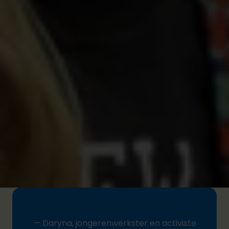
De impact op meisjes en vrouwen
Uit onze ervaring met andere
crisissituaties
weten
we dat voornamelijk meisjes en vrouwen bijzonder
kwetsbaar zijn.
Meer en meer informatie wijst erop dat
gendergerelateerd geweld enorm is toegenomen
sinds de escalatie van de oorlog in Oekraïne.
Meisjes en jonge vrouwen worden steeds vaker
blootgesteld aan partnergeweld, seksueel geweld,
online intimidatie en seksuele uitbuiting en
misbruik.
— Daryna, jongerenwerkster en activiste