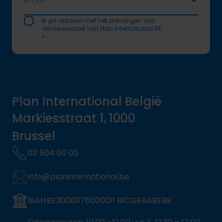
Soumettr
Ik ga akkoord met het ontvangen van
de nieuwsbrief van Plan International BE.
*
Plan International België
Markiesstraat 1, 1000
Brussel
02 504 60 00
info@planinternational.be
IBAN BE30001176000011 BIC GEBABEBB