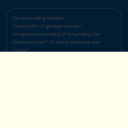
Een schending melden
Slachtoffer of getuige van een
integriteitsschending of schending van
kinderrechten? Of heb je daarover een
vraag?
Meld het hier
© 2026 Plan International België
Kinderbeschermingsbeleid