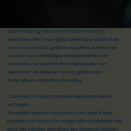
De vluchtelingen zijn hun bezittingen, hun banen
en hun middelen van bestaan kwijt. Sociale
beschermingsmaatregelen en initiatieven ter
ondersteuning van economisch herstel zijn
essentieel. Met onze geïntegreerde aanpak in de
vorm van contant geld en vouchers, kunnen we
voorzien in onmiddellijke basisbehoeften, de
economische veerkracht ondersteunen en
resultaten verbeteren op het gebied van
onderwijs en kinderbescherming.
Onderwijs om psychosociale weerbaarheid te
verhogen
Bovendien werken we samen met onze lokale
partners om ervoor te zorgen dat de kinderen die
door het conflict getroffen zijn, toegang hebben