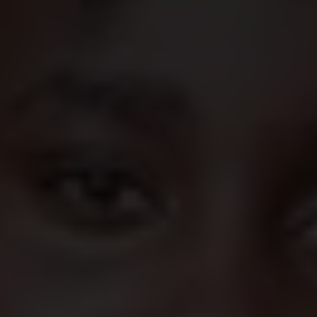
Les mutilations génitales féminines – dont
l’excision est la forme la plus connue – sont
l’une des pires violations des droits des filles
au monde.
J'étais toute petite quand j'ai été excisée. Je ne me
souviens plus de rien. J'avais 11 ans quand ma mère
me l'a raconté. C'est une tradition qui doit cesser,
parce que ça fait très mal. Si j'ai une fille, je ne veux
pas qu'elle soit excisée. J'espère que mon mari