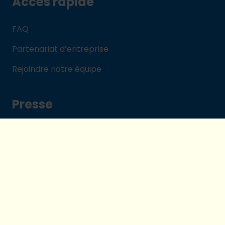
Accès rapide
FAQ
Partenariat d’entreprise
Rejoindre notre équipe
Presse
Communiqués de presse
Publications et Media
Signaler une violation
Victime ou témoin d'une violation de
l'intégrité ou des droits de l'enfant ? Ou avez-