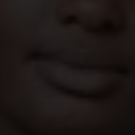
sera du même avis.
Mathi, 14 ans, Mali
Pratiquées dans une trentaine de pays, les
mutilations génitales féminines affectent
principalement les filles d’Afrique subsaharienne.
Les conséquences physiques et mentales sont
souvent dramatiques, surtout en Afrique de
l’Ouest, où la pratique reste très ancrée. Loin
d’être une fatalité, le phénomène recule, grâce à
la mobilisation de millions de femmes, d’hommes
et d’enfants.
Que fait Plan International contre l'excision ?
Ouvrir le dialogue dans les communautés
Entourée de secrets, cimentée dans une tradition
séculaire, justifiée par des motifs culturels ou