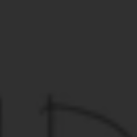
condamnant l’excision, diffusées massivement
dans les lieux de cultes, à la radio, à la TV, etc.
Nous devons expliquer aux gens – hommes et
femmes – la différence entre les prescriptions
religieuses et les coutumes familiales
traditionnelles. Beaucoup pensent que l’islam
préconise l’excision, mais c’est faux", témoigne
l’imam Nega. "Partout où je vais, je parle des
dangers liés à l’excision. Je pense qu’entretemps,
90 % des habitants de mon village ont renoncé à la
coutume. Les 10% restant n’auront pas d’autre
choix que de suivre le mouvement.
L'imam Nega, qui lutte avec détermination contre
l'excision au Mali