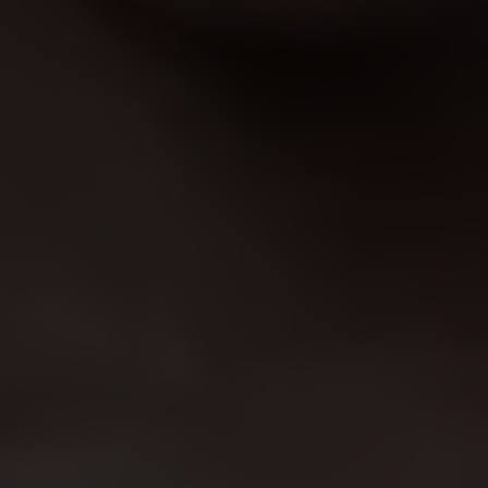
religieux, l’excision est souvent
taboue
dans les
communautés. La première chose à faire est donc
de délier les langues pour permettre à chacun et
à chacune d’exprimer son opinion et remettre
cette mutilation et ses conséquences en question.
A l’heure actuelle, des centaines de villages
d’Afrique de l’Ouest organisent de telles
discussions initiées par Plan International et ses
partenaires. Notre appui de longue date en
matière de santé et d’éducation dans ces villages
nous a permis de tisser des relations de confiance
avec la population et d’être légitimes pour faciliter
ce débat délicat.
Mobiliser les leaders religieux et coutumiers