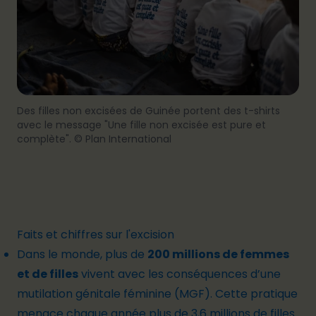
Des filles non excisées de Guinée portent des t-shirts
avec le message "Une fille non excisée est pure et
complète". © Plan International
Faits et chiffres sur l'excision
Dans le monde, plus de
200 millions de femmes
et de filles
vivent avec les conséquences d’une
mutilation génitale féminine (MGF). Cette pratique
menace chaque année plus de 3,6 millions de filles