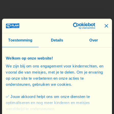
Accompagner l’abandon de l’excision dans les
villages
Une fois le débat ouvert, nos équipes locales
Toestemming
Details
Over
initient des activités de sensibilisation avec des
animateurs locaux maîtrisant, entre autres, le
contexte ethnique et religieux. Ainsi, en Guinée,
Welkom op onze website!
nous valorisons les cérémonies séculaires
We zijn blij om ons engagement voor kinderrechten, en
d’initiation des jeunes filles en forêt mais sommes
vooral die van meisjes, met je te delen. Om je ervaring
parvenus à supprimer l’excision de ces rites.
op onze site te verbeteren en onze acties te
ondersteunen, gebruiken we cookies.
Au bout de plusieurs mois, voire plusieurs années,
✅ Jouw akkoord helpt ons om onze diensten te
notre travail mène les villages convaincus à
optimaliseren en nog meer kinderen en meisjes
abandonner officiellement la pratique. Cet
wereldwijd te ondersteunen.
abandon collectif
de l’excision est déclaré et