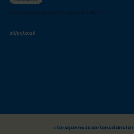
Des rues pas assez sûres pour les filles ?
28/05/2026
« Lorsque nous sortons dans la r