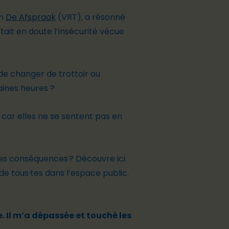
on
De Afspraak
(VRT), a résonné
ait en doute l’insécurité vécue
de changer de trottoir ou
aines heures ?
car elles ne se sentent pas en
 les conséquences ? Découvre ici
e tous·tes dans l’espace public.
e. Il m’a dépassée et touché les