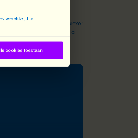
s wereldwijd te
ute. Porter plainte est complexe :
Très vite, c’est la parole de la
 peur de ne pas être crues ou
lle cookies toestaan