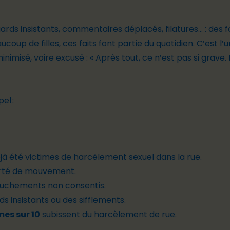
gards insistants, commentaires déplacés, filatures… : de
ucoup de filles, ces faits font partie du quotidien. C’est l
nimisé, voire excusé : « Après tout, ce n’est pas si grave. I
el :
déjà été victimes de harcèlement sexuel dans la rue.
berté de mouvement.
ouchements non consentis.
s insistants ou des sifflements.
mes sur 10
subissent du harcèlement de rue.