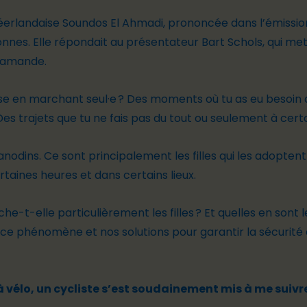
erlandaise Soundos El Ahmadi, prononcée dans l’émissi
nes. Elle répondait au présentateur Bart Schols, qui mett
flamande.
e en marchant seul·e ? Des moments où tu as eu besoin 
Des trajets que tu ne fais pas du tout ou seulement à cert
dins. Ce sont principalement les filles qui les adoptent 
rtaines heures et dans certains lieux.
he-t-elle particulièrement les filles ? Et quelles en sont
ce phénomène et nos solutions pour garantir la sécurité d
 à vélo, un cycliste s’est soudainement mis à me suivr