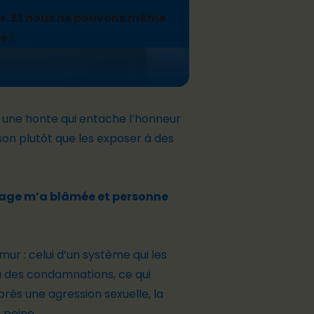
er. Et nous ne pouvons même
é.
”
 une honte qui entache l’honneur
ison plutôt que les exposer à des
urage m’a blâmée et personne
mur : celui d’un système qui les
 des condamnations, ce qui
rès une agression sexuelle, la
 peine.