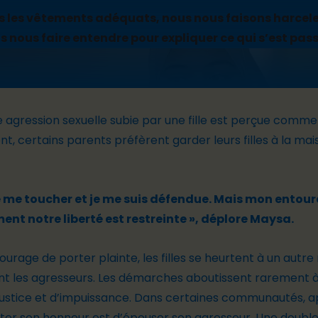
 les vêtements adéquats, nous nous faisons harcel
s nous faire entendre pour expliquer ce qui s’est pass
agression sexuelle subie par une fille est perçue comme
nt, certains parents préfèrent garder leurs filles à la ma
de me toucher et je me suis défendue. Mais mon ento
nt notre liberté est restreinte »
, déplore Maysa.
urage de porter plainte, les filles se heurtent à un autre 
t les agresseurs. Les démarches aboutissent rarement à
justice et d’impuissance. Dans certaines communautés, ap
eter son honneur est d’épouser son agresseur. Une double