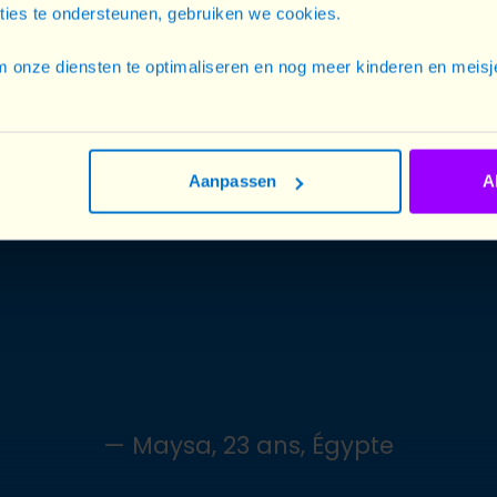
cties te ondersteunen, gebruiken we cookies.
 onze diensten te optimaliseren en nog meer kinderen en meisje
gressée, son témoignage est souvent minimisé ou mis en do
ne personne vous insulte ou vous met la main aux fesses ? 
r. Par défaut, beaucoup choisissent alors de se taire, par
Aanpassen
A
— Maysa, 23 ans, Égypte