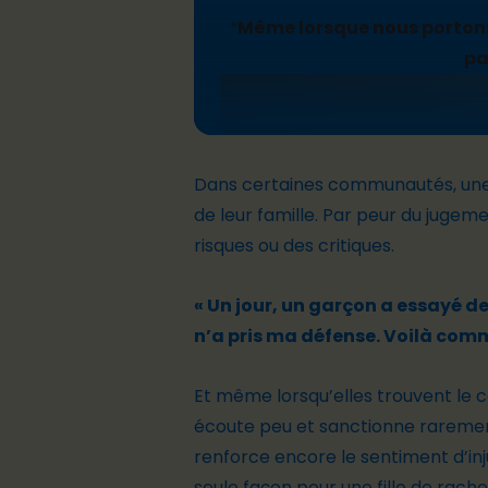
“
Même lorsque nous portons
pa
Dans certaines communautés, une 
de leur famille. Par peur du jugeme
risques ou des critiques.
« Un jour, un garçon a essayé 
n’a pris ma défense. Voilà comme
Et même lorsqu’elles trouvent le co
écoute peu et sanctionne raremen
renforce encore le sentiment d’in
seule façon pour une fille de rach