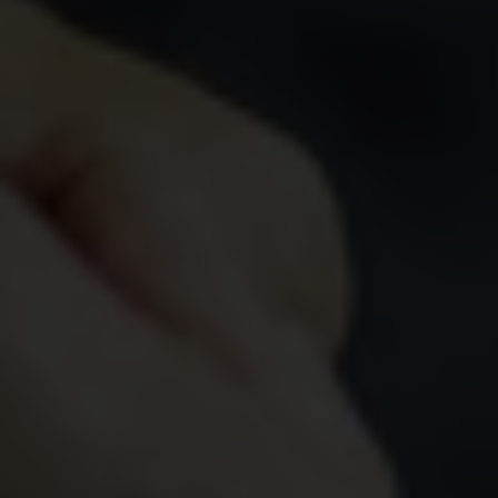
et en Wallonie, il reste pour l’instant en
vigueur, mais le contexte évolue également.
Dans cet article, nous récapitulons les principaux
éléments à retenir.
En quoi consiste un legs en duo ?
Un legs en duo est une technique testamentaire
par laquelle une partie de la succession est
attribuée à une bonne cause, à condition que
celle-ci s'acquitte également des droits de
succession tant sur sa propre part d'héritage que
sur celle du/de la ou des autres héritier·ères.
Voici un exemple concret :
Vous laissez 100 000 € en héritage