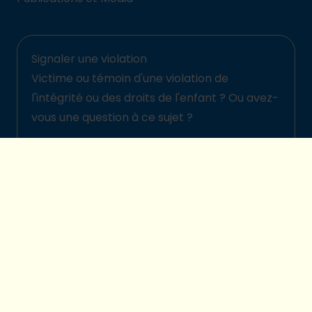
Signaler une violation
Victime ou témoin d'une violation de
l'intégrité ou des droits de l'enfant ? Ou avez-
vous une question à ce sujet ?
Signalez-la ici
© 2026 Plan International Belgique
Politique de protection des enfants