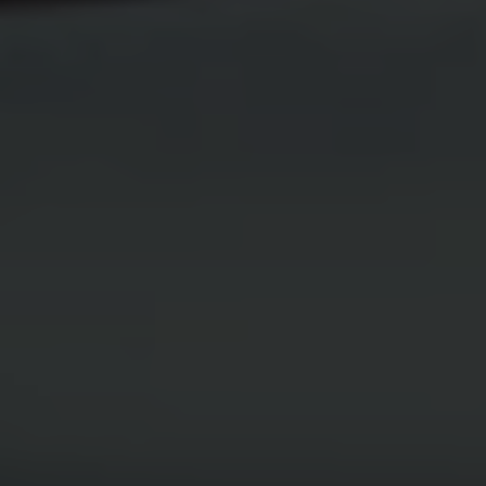
Belgique.
Quels changements ont eu lieu en Flandre ?
En Région flamande, le legs en duo a été supprimé
depuis le 1er juillet 2021, car l'optimisation fiscale qui
en découlait entraînait souvent, dans la pratique,
une baisse des recettes fiscales pour l'État.
Depuis le 1er juillet 2021, les bonnes causes ne
paient plus aucun droit de succession
, mais la
suppression du legs en duo signifie donc que ces
associations ne peuvent plus optimiser les droits
de succession des autres héritier·ères.
En conséquence, les anciens legs en duo, qui
n’ont donc pas été adaptés, ne fonctionnent
souvent plus comme prévu dans les