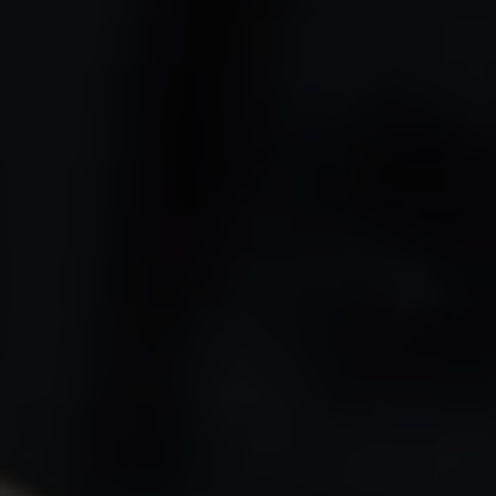
Par le passé, de nombreuses personnes ont rédigé
un testament prévoyant un legs en duo afin de
soutenir une bonne cause et faire bénéficier leurs
héritier·ères d'un avantage fiscal.
Depuis le 1er
juillet 2021, le régime fiscal favorable au legs
en duo a été supprimé en Flandre.
C'est
pourquoi il est important de réexaminer les
testaments existants prévoyant ce type de legs.
Le legs en duo, et donc l’avantage fiscal qui y est
lié, a disparu en Flandre depuis 5 ans.
À Bruxelles