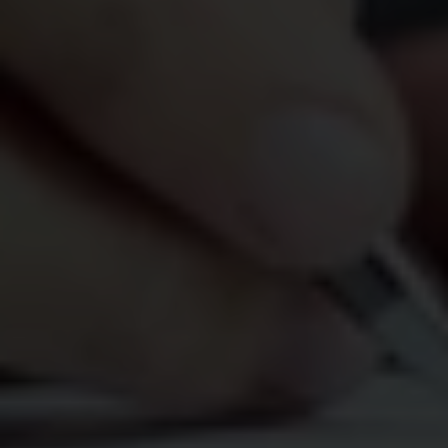
50 000 € reviennent à un·e ami·e
50 000 € sont reversés à une bonne cause
La bonne cause prend en charge les droits de
succession sur les deux parts
En Flandre, avant le 1er juillet 2021, les bonnes
causes reconnues bénéficiaient d’un taux réduit de
8,5 % pour les droits de succession. Sans
l’intervention de la bonne cause, ce taux aurait été
de 25 % pour votre ami·e. Comme l’association
prend en charge les droits de succession pour
cet
·te
ami
·e
, qui se retrouve donc avec un
montant net plus élevé, elle reçoit également une
somme et les droits de succession sont moins
élevés d’un point de vue fiscal. Le legs en duo a
donc longtemps constitué un moyen bien plus
avantageux de répartir une succession en