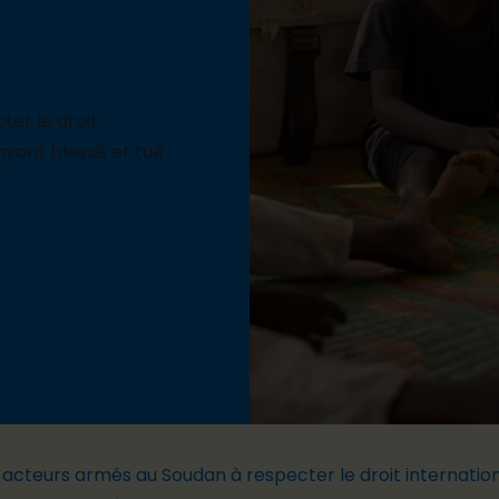
er le droit
ayant blessé et tué
s acteurs armés au Soudan à respecter le droit internati