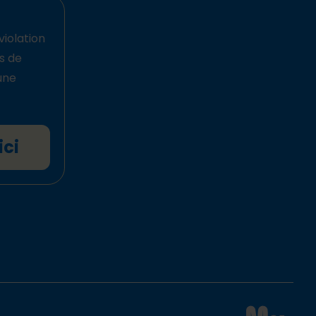
violation
ts de
une
ici