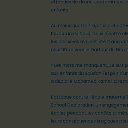
attaques de drones, notamment ce
enfants.
Au moins quatre frappes distincte
Kordofan du Nord. Deux d'entre ell
les blessé∙
e
s avaient été transpor
nourriture vers le Darfour du Nord
«
Les mots me manquent
. Je sui
aux enfants du Soudan l'espoir d'u
a déclaré Mohamed Kamal, directeu
L'attaque contre l
’école
maternelle
School Declaration
, un engagement
écoles pendant les conflits armés,
leurs conséquences tragiques pour