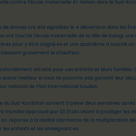
lle contre l
’école maternelle
Al-Hanan dans le Sud-Kordo
s de drones ont été signalées le 4 décembre dans les Éta
es ont touché l
’école
maternelle de la ville de Kalogi, une
té∙
e
s pour y être soigné∙
e
s et une quatrième a touché un 
, blessant gravement le chauffeur.
s profondément attristé pour ces enfants et leurs famil
n avenir meilleur si nous ne pouvons pas garantir leur séc
r national de Plan International Soudan.
 du Sud-Kordofan survient à peine deux semaines après 
 mondial approuvé par 121 États visant à protéger les él
 en réponse à la réalité alarmante de la multiplication d
 les enfants et les enseignant∙
e
s.