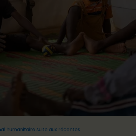
onal humanitaire
suite aux
récentes