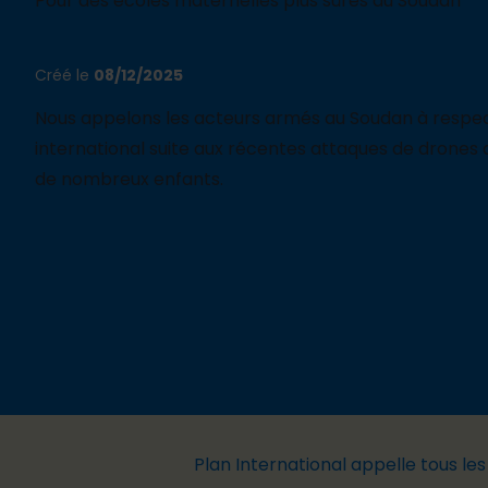
Pour des écoles maternelles plus sûres au Soudan
Créé le
08/12/2025
Nous
appel
ons
les acteurs armés au Soudan à respect
international
suite aux
récentes attaques de drones
de nombreux enfants
.
Plan International appelle tous le