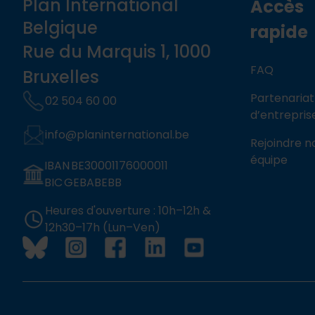
Plan International
Accès
Belgique
rapide
Rue du Marquis 1, 1000
FAQ
Bruxelles
Partenariat
02 504 60 00
d’entrepris
info@planinternational.be
Rejoindre n
équipe
IBAN BE30001176000011
BIC GEBABEBB
Heures d'ouverture : 10h–12h &
12h30–17h (Lun–Ven)