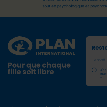
soutien psychologique et psychos
Footer
Plan International logo
Reste
Pour que chaque
fille soit libre
J'ac
Inte
*