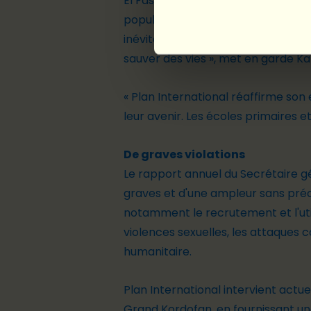
El Fasher, dans le nord du Darfour
population
civil
e
. La récente esca
inévitable qui se profile sous nos 
sauver des vies »,
met en garde
Ka
« Plan International réaffirme son
leur avenir. Les écoles
primaires e
De g
rave
s
violations
Le
rapport annuel du Secrétaire gé
graves
et
d'une ampleur sans précé
notamment le recrutement et l'util
violences sexuelles, les attaques c
humanitaire
.
Plan International intervient actu
Grand Kordofan, en fournissant un