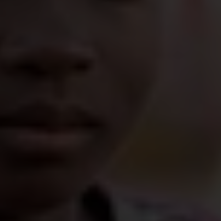
population dans le besoin a pu bénéficier de
projets d’assistance humanitaire à cause du
manque de fonds.
Causes et impact de la crise sur les populations
locales
Au Burkina Faso, au Mali et au Niger, la famine des
civils est utilisée comme méthode de guerre. Les
groupes armés non étatiques s'en prennent de
plus en plus aux ressources et aux sources de
revenus des populations, en pillant et en
détruisant les récoltes, en volant le bétail et en
extorquant de l'argent à des communautés déjà
vulnérables.
Le conflit a également perturbé les systèmes