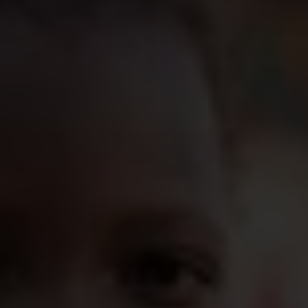
Crise humanitaire au Sahel : nos p
rogrammes de
soutien
alimentaire et de protection
des
plus
vuln
é
rables
Loin de l’attention médiatique, le Sahel central
s’enlise dans une crise humanitaire sans
précédent depuis près d'une décennie. Avec une
détresse alimentaire qui a considérablement
augmenté au cours des deux dernières années, en
lien avec les conflits prolongés, les déplacements
massifs de population, l'instabilité sociopolitique et
le changement climatique. Seul un quart de la