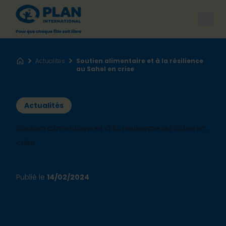
Open
Actualites
Soutien alimentaire et à la résilience
Accueil
au Sahel en crise
Actualités
Soutien alimentaire et à la résilience au Sahel en
crise
Publié le
14/02/2024