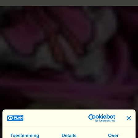
Les groupes armés commettent de graves
atteintes aux droits des habitants des zones
assiégées de cultiver leurs terres et d’élever du
bétail, et limitent leur accès à la santé et à
l’éducation, contraignant des dizaines de milliers
de personnes à quitter leurs lieux de résidence. Ils
tu
ent également
des milliers de
civil·e·s
et
détrui
sen
t des
infrastructures civiles, notamment
des ponts et des points d’eau.
L
eurs
exactions
se
sont
maintenant
étendues au Bénin, à la Côte
d'Ivoire, au Ghana et au Togo.
L’impact sur les filles et les femmes
La crise alimentaire renforce largement la
Toestemming
Details
Over