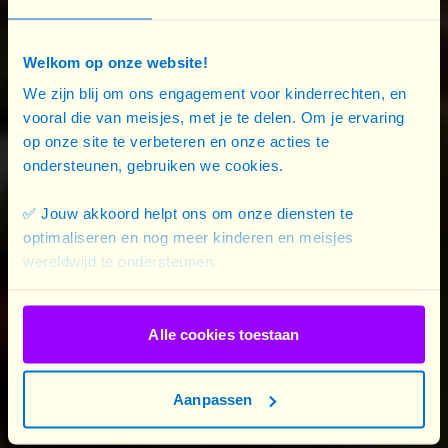
violation des droits des filles dans un contexte de
forte prévalence de pratiques traditionnelles
préexistantes.
Welkom op onze website!
We zijn blij om ons engagement voor kinderrechten, en
Lorsque la nourriture se fait rare, les filles mangent
vooral die van meisjes, met je te delen. Om je ervaring
op onze site te verbeteren en onze acties te
souvent moins et en dernier. Non seulement elles
ondersteunen, gebruiken we cookies.
ont accès à moins de nourriture, mais elles font
souvent les frais des stratégies de survie utilisées
✅ Jouw akkoord helpt ons om onze diensten te
par les familles pour faire face à la situation. Les
optimaliseren en nog meer kinderen en meisjes
filles sont les plus susceptibles d'être retirées de
wereldwijd te ondersteunen.
l'école et sont les plus exposées aux mariages
précoces et forcés et à l'exploitation sexuelle.
Alle cookies toestaan
En raison de la crise, les filles et les femmes sont
également contraintes de s'éloigner de leur
Aanpassen
environnement pour aller chercher de l'eau et de