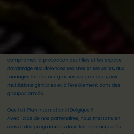
la nourriture et gagner de quoi subvenir aux
besoins de leur famille, s'exposant ainsi aux pires
formes de violence physique et sexuelle.
Des millions d’entre elles sont contraintes
d’abandonner l’école en raison des attaques de
groupes terroristes. La perte d’accès à l’éducation
compromet la protection des filles et les expose
davantage aux violences sexistes et sexuelles, aux
mariages forcés, aux grossesses précoces, aux
mutilations génitales et à l’enrôlement dans des
groupes armés.
Que fait Plan International Belgique ?
Avec l’aide de nos partenaires, nous mettons en
œuvre des programmes dans les communautés