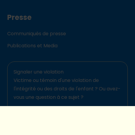
Presse
Communiqués de presse
Publications et Media
Signaler une violation
Victime ou témoin d'une violation de
l'intégrité ou des droits de l'enfant ? Ou avez-
vous une question à ce sujet ?
Signalez-la ici