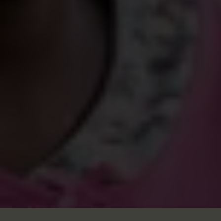
alimentaires. Les marchés ne fonctionnent plus ou
fonctionnent au ralenti, ce qui rend difficile l'accès
aux denrées alimentaires de base et aux revenus.
La flambée de l’inflation fait aussi des ravages,
avec des prix multipliés par 3 dans certaines zones
de la région.
L'agriculture et la transhumance (pratique
consistant à déplacer le bétail d'un pâturage à un
autre) ont été considérablement affectées par le
conflit, compromettant les moyens de
subsistance de millions de personnes, dont la
grande majorité sont des agriculteurs et des
éleveurs.