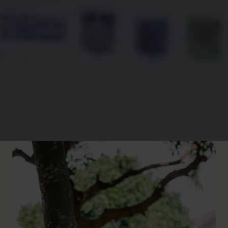
passer plus de temps avec leur petite amie ou leur
petit ami, tandis que d'autres sont forcés de se
marier après être tombé.e.s enceintes. Parfois le
mariage est considéré comme une solution aux
problèmes financiers. Et une fois l’enfant marié.e, il
ou elle abandonne généralement l'école.