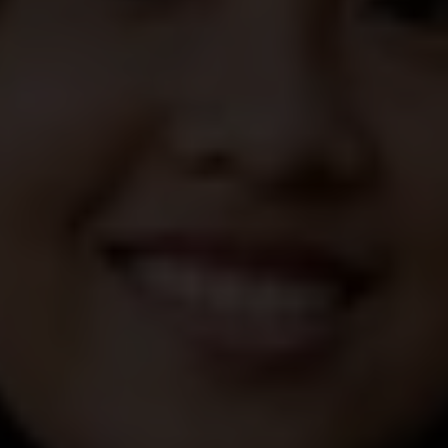
Préoccupée par les mariages de ses amies,
Adiana participe au programme Let's Talk
(Parlons-en) et devient une fervente militante
des droits des filles dans son école et sa
communauté.
Es-tu ou souhaites-tu te marier ? Te souviens-tu
de la première fois où tu as sérieusement envisagé
la question ? Pour beaucoup de jeunes en
Indonésie, c’est un sujet de discussion à l’école et
on ne parle pas juste de la robe de princesse. 16 %