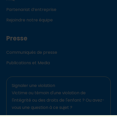
Partenariat d’entreprise
Rejoindre notre équipe
Presse
Communiqués de presse
Publications et Media
Signaler une violation
Victime ou témoin d'une violation de
l'intégrité ou des droits de l'enfant ? Ou avez-
vous une question à ce sujet ?