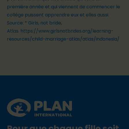
première année et qui viennent de commencer le
collège puissent apprendre eux et elles aussi.
Source: * Girls, not bride,
Atlas.
https://www.girlsnotbrides.org/learning-
resources/child-marriage-atlas/atlas/indonesia/
Footer
Plan International logo
Pour que chaque fille soit