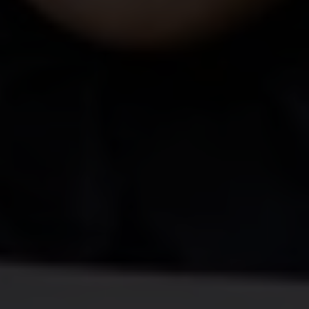
des filles indonésiennes sont mariées avant l'âge
de 18 ans et 2% se marient avant leur 15e
anniversaire*.
Chaque année, une ou plusieurs camarades de
classe d'Adiana abandonne soudainement l'école
pour se marier. "Il y avait au moins un mariage
d'enfant par an", explique la jeune fille de 13 ans.
Préoccupée par cela, elle décide de participer au
programme Let's Talk (Parlons-en), mis en œuvre
par Plan International en Indonésie. Elle est
désormais une fervente militante des droits des
filles dans son école et sa communauté.
Pour certaines filles et certains garçons, la
décision de se marier est souvent prise à la hâte,
explique Adiana, sans trop réfléchir aux
conséquences. Certains veulent se marier pour