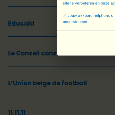
site te verbeteren en onze a
✅ Jouw akkoord helpt ons om
Educaid
ondersteunen.
Le Conseil consultatif Genre et
L’Union belge de football
11.11.11