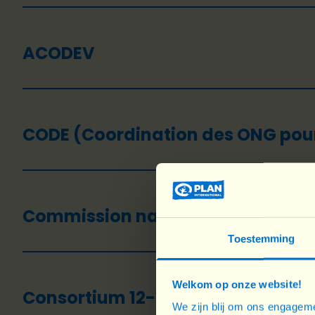
ACODEV
CODE (Coordination des ONG pour 
Commission nationale pour les dro
Toestemming
Welkom op onze website!
Consortium 12-12
We zijn blij om ons engageme