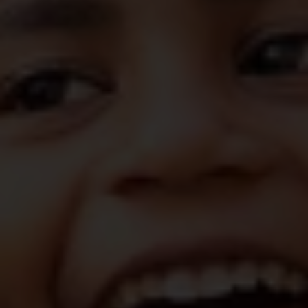
Dit is Muta, een meisje van elf. Ze woont samen
met haar ouders en twee jongere broertjes in
een afgelegen dorpje op het platteland, in de
Cambodjaanse provincie Stung Treng.
“Soms val ik tijdens de lessen in slaap”
Muta’s school ligt op zo’n 8 km van haar huis. Die
afstand moet ze te voet afleggen. Elke ochtend