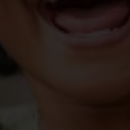
moet ze al om 4 uur op om in het huishouden te
helpen voor ze naar school vertrekt.
Onveiligheid op weg naar school is een van de
redenen voor schooluitval bij meisjes. Ook Muta
voelt zich onveilig wanneer ze naar school gaat,
ook al
wandelt ze samen met enkele andere
kinderen:
“Ik ben bang dat mensen ons zouden
slaan of misbruiken”, legt Muta uit. "Soms, wanneer
mijn grootvader naar de pagode in de buurt van
mijn school gaat, zet hij ons af op school. Dan
hoeven we niet te lopen en zijn we niet moe.”
Omdat Muta zo vroeg opstaat, zit ze vaak moe in
de klas. Soms valt ze tijdens de lessen zelfs in
slaap. En omdat het gezinsinkomen beperkt is, is
er niet altijd geld voor ontbijt of om eten te kopen