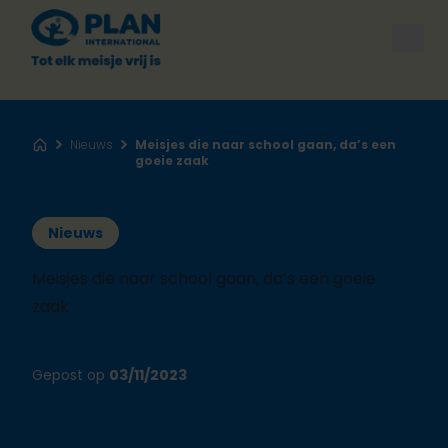
Open
Nieuws
Meisjes die naar school gaan, da’s een
Home
goeie zaak
Nieuws
Meisjes die naar school gaan, da’s een goeie
zaak
Gepost op
03/11/2023