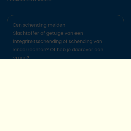
Een schending melden
Slachtoffer of getuige van een
integriteitsschending of schending van
kinderrechten? Of heb je daarover een
vraag?
Meld het hier
© 2026 Plan International België