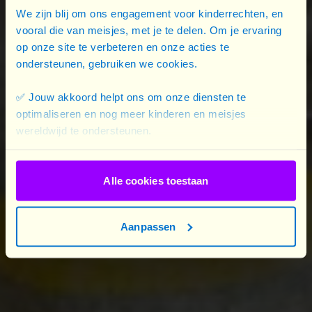
We zijn blij om ons engagement voor kinderrechten, en
huiswerk blijft er dan niet over.
vooral die van meisjes, met je te delen. Om je ervaring
op onze site te verbeteren en onze acties te
ondersteunen, gebruiken we cookies.
✅ Jouw akkoord helpt ons om onze diensten te
optimaliseren en nog meer kinderen en meisjes
wereldwijd te ondersteunen.
Fietsen, inhaallessen en beurzen
Plan International werkt samen met lokale
Alle cookies toestaan
partners om meisjes zoals Muta een duwtje in de
rug te geven. We proberen schooluitval te
vermijden door inhaallessen, beurzen en fietsen
Aanpassen
aan te bieden. Zo raken de meisjes sneller en
veiliger op school en lopen ze minder risico om
vroegtijdig met school te stoppen.