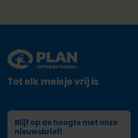
Footer
Plan International logo
Tot elk meisje vrij is
Blijf op de hoogte met onze
nieuwsbrief!