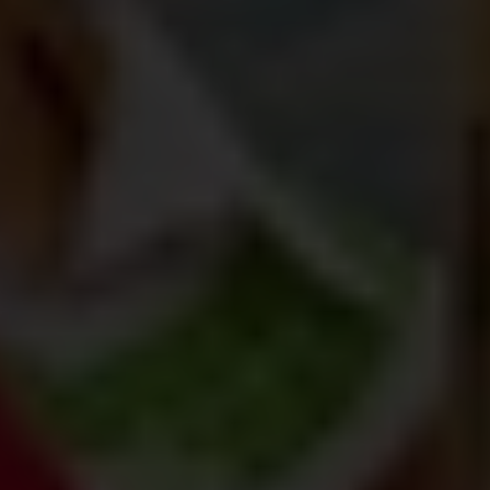
Samen met waardevolle bondgenoten
Zij aan zij met meisjes en hun gemeenschap stellen
we ongelijke en schadelijke gendernormen in
vraag. We worden daarbij ondersteund door
talloze, stuk voor stuk belangrijke partners:
Mannen en jongens zijn bondgenoten in de strijd
voor gendergelijkheid en zetten zich in voor
meisjesrechten;
Dankzij onze
donateurs
, de Plan Ouders, kunnen we
duizenden kinderen begeleiden, van jonge leeftijd
tot ze volwassen zijn;
Vrijwilligers maken tijd en energie vrij om onze
boodschap een sterkere weerklank te doen
vinden;