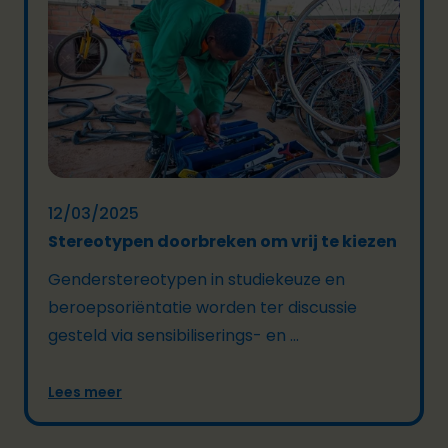
12/03/2025
Stereotypen doorbreken om vrij te kiezen
Genderstereotypen in studiekeuze en
beroepsoriëntatie worden ter discussie
gesteld via sensibiliserings- en ...
Lees meer