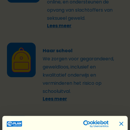
online, en ondersteunen de
opvang van slachtoffers van
seksueel geweld.
Lees meer
Haar school
We zorgen voor gegarandeerd,
geweldloos, inclusief en
kwalitatief onderwijs en
verminderen het risico op
schooluitval.
Lees meer
Haar talent