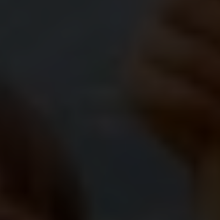
geweld en discriminatie. Tijdens humanitaire en
klimaatcrisissen wordt die negatieve spiraal nog
versterkt. Hun rechten worden geschonden; ze
worden vaak uitgesloten van scholing en
deelname aan de maatschappij, als gevolg van
onaangepaste structuren of schadelijke
genderpatronen. Omdat hun plaats aan de haard
zou zijn.
Maar toch tonen ze hun kracht en laten ze van
zich horen! Meisjes zijn voorvechters van
verandering. Ze zijn zich bewust van hun rechten
en eisen ze op, in hun onmiddellijke omgeving en in
de bredere gemeenschap. En wij ondersteunen
hen daarbij. In en buiten België begeleiden onze
programma’s kinderen en jongeren bij hun