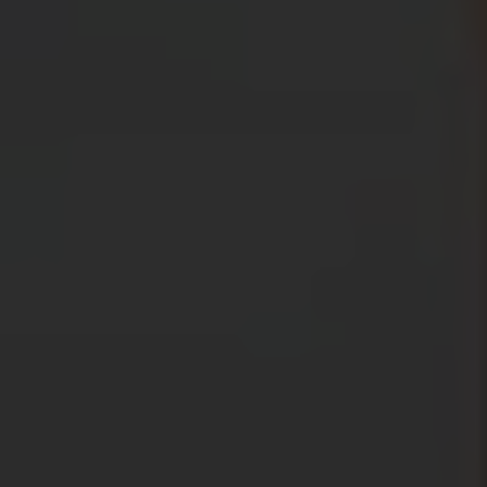
Plan International België werkt al meer dan 40 jaar
aan een betere wereld voor alle kinderen, met een
bijzondere focus op meisjesrechten. Dat begint bij
het garanderen van gelijke kansen, zodat elk
meisje vrij kan zijn.
Elk meisje heeft recht op onderwijs en moet de
kans krijgen zich te ontwikkelen. Meisjes worden
nog te vaak achtergesteld en gediscrimineerd,
soms zelfs bedreigd en mishandeld.