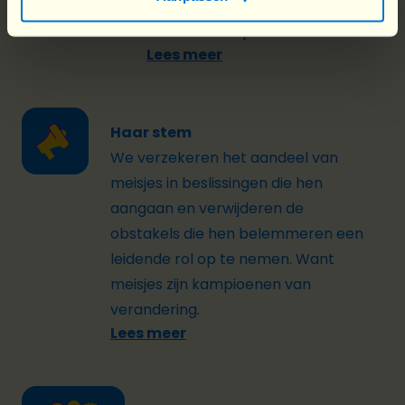
stimuleren hen om een
leidende rol op te nemen.
Lees meer
Haar stem
We verzekeren het aandeel van
meisjes in beslissingen die hen
aangaan en verwijderen de
obstakels die hen belemmeren een
leidende rol op te nemen. Want
meisjes zijn kampioenen van
verandering.
Lees meer