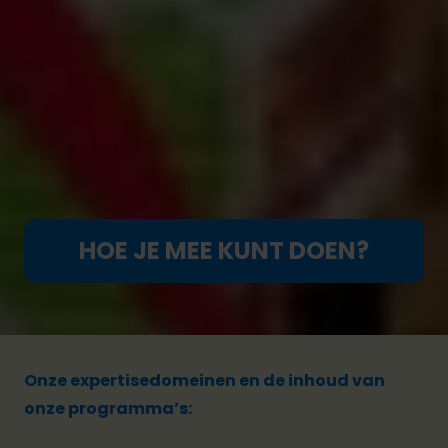
Lokale, nationale en internationale overheden;
Bedrijven die partner zijn van onze projecten;
Lokale maatschappelijke organisaties met wie we
samen onze programma’s opzetten;
Donateurs
die onze projecten financieel
ondersteunen.
HOE JE MEE KUNT DOEN?
Onze expertisedomeinen en de inhoud van
onze programma’s: