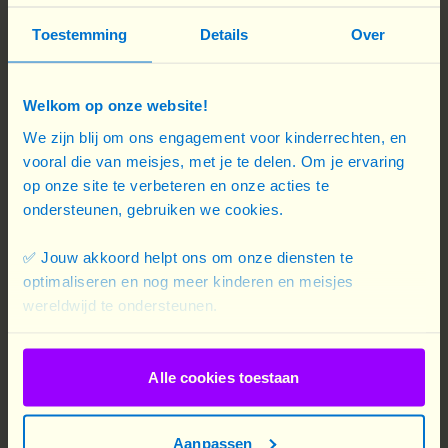
We moedigen jonge vrouwen aan
om zich sociaal en economisch te
Toestemming
Details
Over
ontwikkelen, via opleidingen en de
toegang tot spaar- en
Welkom op onze website!
kredietgroepen.
We zijn blij om ons engagement voor kinderrechten, en
Lees meer
vooral die van meisjes, met je te delen. Om je ervaring
op onze site te verbeteren en onze acties te
ondersteunen, gebruiken we cookies.
Haar spel
We geven meisjes gelijke
✅ Jouw akkoord helpt ons om onze diensten te
optimaliseren en nog meer kinderen en meisjes
toegang tot sport en
wereldwijd te ondersteunen.
bevechten
genderstereotypes, op het
veld en daarbuiten. Onze
Alle cookies toestaan
sportprojecten bevorderen
het welzijn van meisjes en
Aanpassen