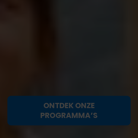
empowerment, hun emancipatie,
maatschappelijke betrokkenheid en de
ontwikkeling van hun leiderschap.
We bieden hen de mogelijkheid om op school bij te
leren, om de veranderingen in hun gemeenschap
aan te sturen, over hun eigen leven en lichaam te
beslissen en om zich te ontplooien, vrij van geweld.
Van hun geboorte tot ze volwassen zijn.
ONTDEK ONZE
PROGRAMMA’S