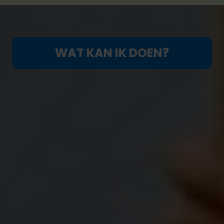
WAT KAN IK DOEN?
Een unieke aanpak op maat van iedereen
We stellen genderstereotypes in vraag en steunen
gelijke kansen voor meisjes en jongens. Dat doen
we in het belang van alle kinderen; het is de enige
manier om het Internationaal Verdrag inzake de
Rechten van het Kind te respecteren.
Elke dag en in alle landen ondergaan meisjes