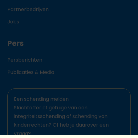
Partnerbedrijven
Jobs
Pers
Persberichten
Publicaties & Media
Een schending melden
Slachtoffer of getuige van een
integriteitsschending of schending van
kinderrechten? Of heb je daarover een
vraag?