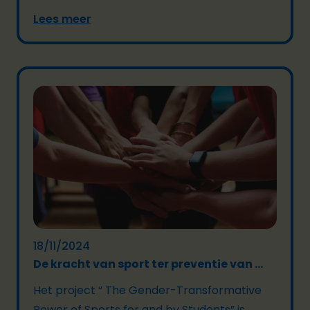
Lees meer
18/11/2024
De kracht van sport ter preventie van ...
Het project “ The Gender-Transformative
Power of Sports for and by Students” is