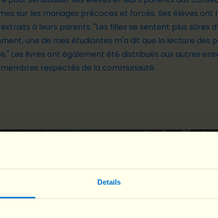
èmes sur les mariages précoces et forcés. Ses élèves ont
extraits à leurs parents. "Les filles se sentent plus sûres d'
mment, une de mes étudiantes m'a dit que la lecture des 
 Les livres ont également été distribués aux autres ensei
des membres respectés de la communauté.
Details