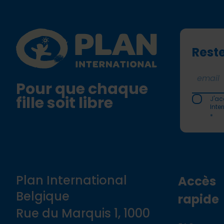
Plan International logo
Reste
Pour que chaque
fille soit libre
J'ac
Inte
*
Plan International
Accès
Belgique
rapide
Rue du Marquis 1, 1000