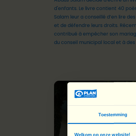
d'enfants. Le livre contient 40 po
Salam leur a conseillé d’en lire des 
et de défendre leurs droits. Réce
contribué à empêcher son mariage."
du conseil municipal local et à 
Toestemming
Welkom op onze website!