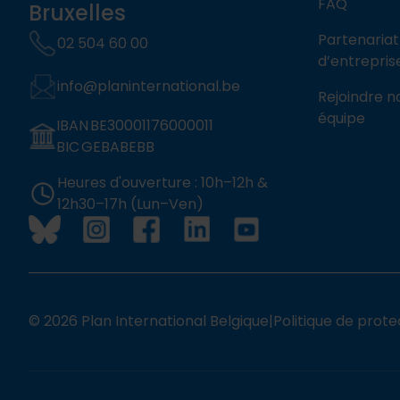
FAQ
Bruxelles
Partenariat
02 504 60 00
d’entrepris
info@planinternational.be
Rejoindre n
équipe
IBAN BE30001176000011
BIC GEBABEBB
Heures d'ouverture : 10h–12h &
12h30–17h (Lun–Ven)
© 2026 Plan International Belgique
|
Politique de prote