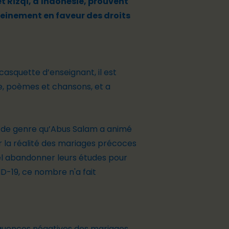
t Rizqi, d'Indonésie, prouvent
pleinement en faveur des droits
casquette d’enseignant, il est
tre, poèmes et chansons, et a
es de genre qu’Abus Salam a animé
ur la réalité des mariages précoces
tiel abandonner leurs études pour
D-19, ce nombre n'a fait
séquences négatives des mariages