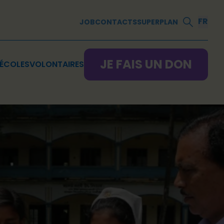
FR
JOB
CONTACTS
SUPERPLAN
JE FAIS UN DON
ÉCOLES
VOLONTAIRES