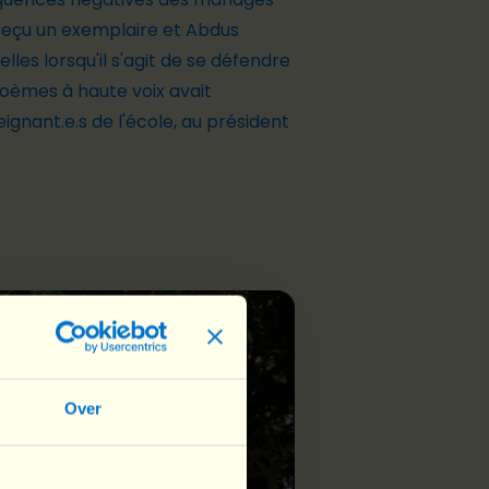
 reçu un exemplaire et Abdus
elles lorsqu'il s'agit de se défendre
poèmes à haute voix avait
gnant.e.s de l'école, au président
Over