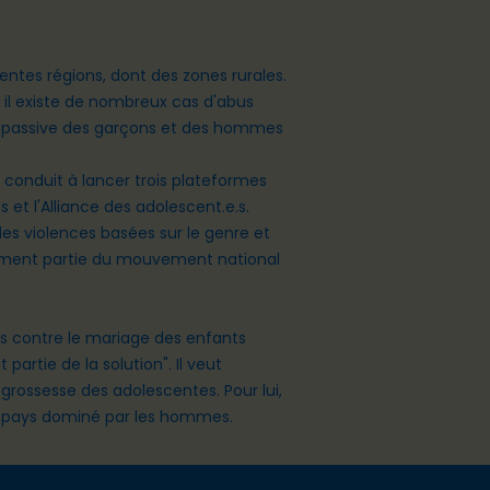
rentes régions, dont des zones rurales.
, il existe de nombreux cas d'abus
ude passive des garçons et des hommes
 conduit à lancer trois plateformes
 et l'Alliance des adolescent.e.s.
des violences basées sur le genre et
alement partie du mouvement national
s contre le mariage des enfants
partie de la solution". Il veut
 grossesse des adolescentes. Pour lui,
un pays dominé par les hommes.