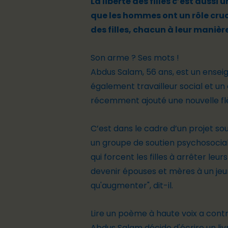
La liberté des filles c’est auss
que les hommes ont un rôle cruci
des filles, chacun à leur manière
Son arme ? Ses mots !
Abdus Salam, 56 ans, est un enseig
également travailleur social et un 
récemment ajouté une nouvelle fl
C’est dans le cadre d’un projet so
un groupe de soutien psychosocial 
qui forcent les filles à arrêter le
devenir épouses et mères à un jeun
qu'augmenter", dit-il.
Lire un poème à haute voix a con
Abdus Salam décide d'écrire un li