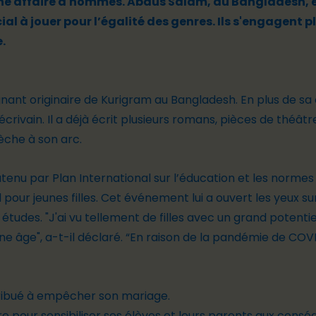
i une affaire d'hommes. Abdus Salam, du Bangladesh, e
al à jouer pour l’égalité des genres. Ils s'engagent 
.
nant originaire de Kurigram au Bangladesh. En plus de sa 
écrivain. Il a déjà écrit plusieurs romans, pièces de théâ
èche à son arc.
utenu par Plan International sur l’éducation et les norm
pour jeunes filles. Cet événement lui a ouvert les yeux s
urs études. "J'ai vu tellement de filles avec un grand poten
e âge", a-t-il déclaré. “En raison de la pandémie de COVI
tribué à empêcher son mariage.
vre pour sensibiliser ses élèves et leurs parents aux con