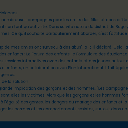
violences
 de nombreuses campagnes pour les droits des filles et dans diffé
ts en tant qu'activiste. Dans sa ville natale du district de Bogor
emmes. Ce qu'il souhaite particulièrement aborder, c'est l'attit
 de mes amies ont survécu à des abus", a-t-il déclaré. Cela l'a
 des enfants : Le Forum des enfants, le Formulaire des étudiant.e.s
es sessions interactives avec des enfants et des jeunes autour 
d'enfants, en collaboration avec Plan International. Il fait ég
s genres.
 de la solution
us grande implication des garçons et des hommes. "Les campagne
e sont elles les victimes. Alors que les garçons et les hommes font 
à l'égalité des genres, les dangers du mariage des enfants et la
ger les normes et les comportements sexistes, surtout dans 