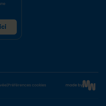
une
ici
ivée
|
Préférences cookies
made by