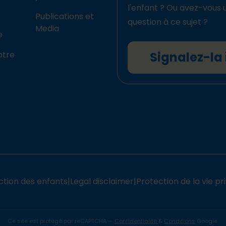
l'enfant ? Ou avez-vous 
Publications et
question à ce sujet ?
Media
e
otre
Signalez-la 
ction des enfants
|
Legal disclaimer
|
Protection de la vie pr
Ce site est protégé par reCAPTCHA —
Confidentialité
&
Conditions
Google.