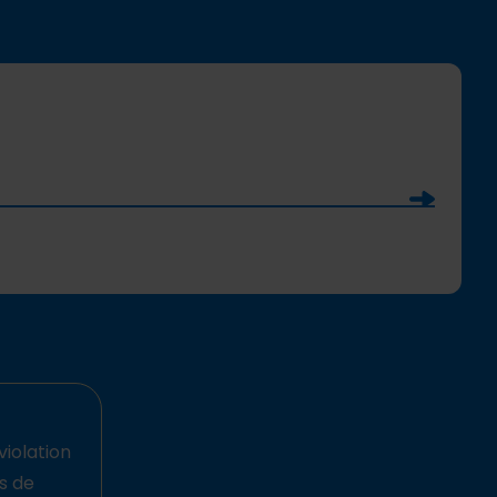
Soumettre
violation
ts de