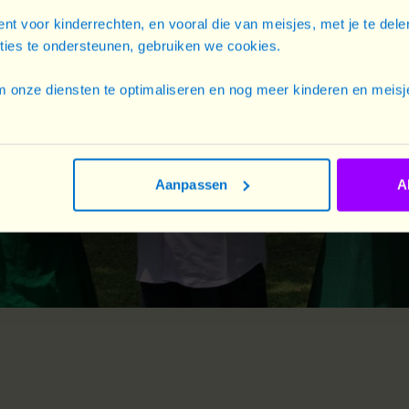
nt voor kinderrechten, en vooral die van meisjes, met je te del
cties te ondersteunen, gebruiken we cookies.
 onze diensten te optimaliseren en nog meer kinderen en meisje
Aanpassen
A