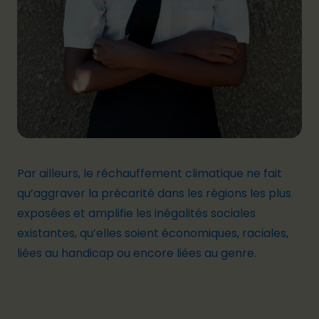
Par ailleurs
, le
ré
cha
uffeme
nt climatique
ne fait
qu’aggraver la précarité dans les régions les plus
exposées et
amplifie les inégalités sociales
existantes
, qu’elles soient économiques, raciales
,
liées au handicap
ou encore liées au genre.