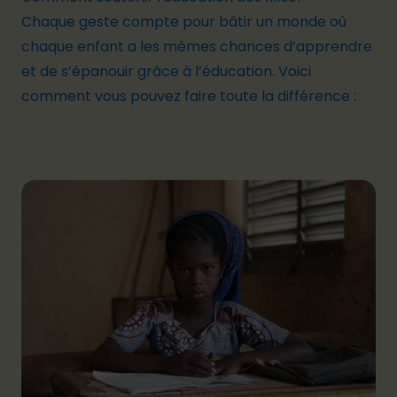
Chaque geste compte pour bâtir un monde où
chaque enfant a les mêmes chances d’apprendre
et de s’épanouir grâce à l’éducation.
Voici
comment vous pouvez faire toute la différence
: