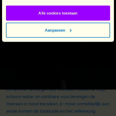
opmerking van de VN dat “de
ondervoedingspercentages voor kinderen jonger
Alle cookies toestaan
dan vijf jaar in het noorden van Gaza, waar de
toegang tot hulp beperkt is,
drie keer zo hoog
zijn
Aanpassen
als in het zuiden.”
Om deze door mensen veroorzaakte en volledig te
voorkomen catastrofe aan te pakken, is het
noodzakelijk om veilige en transparante kanalen
op te zetten voor levensreddende hulpverlening
via alle toegangspunten ter plaatse en
tegelijkertijd alle andere opties te onderzoeken
om ervoor te zorgen dat voedsel, medische hulp,
schoon water en sanitaire voorzieningen de
mensen in nood bereiken. Er moet onmiddellijk een
einde komen de blokkade en het willekeurig