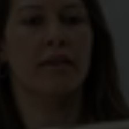
Enorme toename hulp aan Gaza hard nodig om
hongerdood bij kinderen te stoppen
Kinderen sterven van de honger in Gaza. Wij
roepen op tot een onmiddellijk,
onvoorwaardelijk en permanent staakt-het-
vuren en een enorme toename van
humanitaire hulp.
Terwijl het risico op een vermijdbare hongersnood
in Gaza elke dag toeneemt, en te midden van
berichten over kinderen die sterven van de