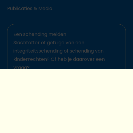
Publicaties & Media
Een schending melden
Slachtoffer of getuige van een
integriteitsschending of schending van
kinderrechten? Of heb je daarover een
vraag?
Meld het hier
© 2026 Plan International België