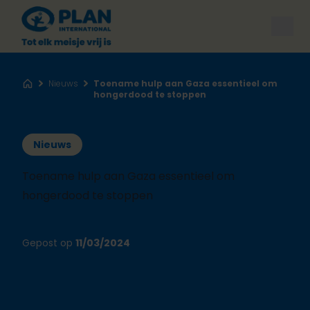
Open
Nieuws
Toename hulp aan Gaza essentieel om
Home
hongerdood te stoppen
Nieuws
Toename hulp aan Gaza essentieel om
hongerdood te stoppen
Gepost op
11/03/2024