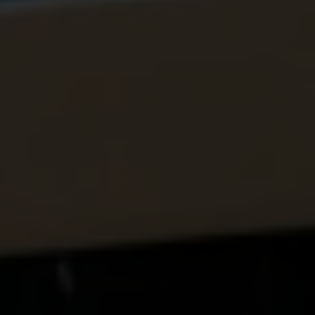
hulpverlening. De situatie vraagt om een
onmiddellijke en gezamenlijke wereldwijde actie
om verder verlies van levens door honger en
hongersnood te voorkomen. Het uithongeren van
de burgerbevolking is illegaal volgens het
Internationale Humanitaire Recht.
Kinderen en gezinnen afhankelijk van hulp om
te overleven
Familieleden van inwoners van Gaza vertelden aan
Plan International dat hun geliefden in Gaza
afhankelijk zijn van humanitaire hulp om te
overleven. In de woorden van een Palestijnse
inwoner van het Jerash vluchtelingenkamp in
Jordanië: “Ze overleven vooral op brood, maar
meestal is het brood beschimmeld en moeten ze