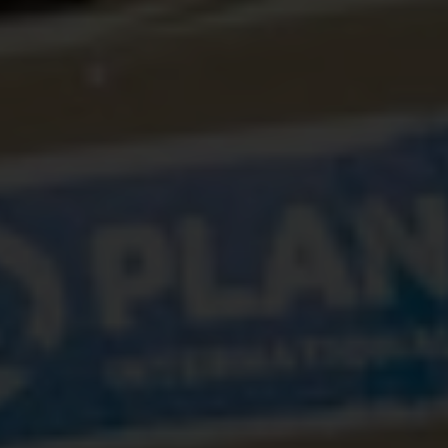
honger, roept Plan International op tot een
onmiddellijk, onvoorwaardelijk en permanent
staakt-het-vuren, een enorme toename van
humanitaire hulp en verbeterde toegang voor
hulpgoederen en humanitaire werkers.
Uithongeren van burgers is illegaal onder het
Internationaal Humanitair Recht
Volgens de VN zijn op 7 maart ten minste twintig
kinderen in Gaza van honger omgekomen. In het
noorden van Gaza is
één op de zes kinderen
onder
de twee jaar acuut ondervoed. De Israëlische
restricties en belegeringstactieken, evenals de
Israëlische militaire aanvallen op humanitaire hulp,
gezondheidsmedewerkers en hulpverleners,
verhinderen een veilige en onbelemmerde