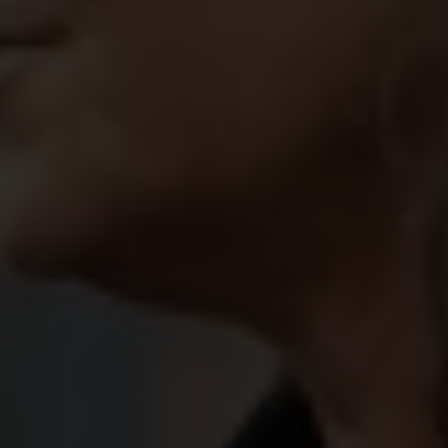
différence pour les filles du monde entier.
Ensemble, nous avons parcouru certains de nos
projets phares :
Éducation inclusive pour Salma au Nigéria
Mobilisation des écoles belges pour la solidarité
internationale
Autonomisation économique et sociale des jeunes
au Sénégal
Espaces adaptés aux enfants et aide humanitaire
au Niger
Après ce programme inspirant, les participant
∙
e
∙
s
ont pu se retrouver autour d'une collation et d'une
boisson. Celles et ceux qui le souhaitaient ont pu
participer à notre concours pour remporter des
tickets l'Allianz Memorial Van Damme grâce à un