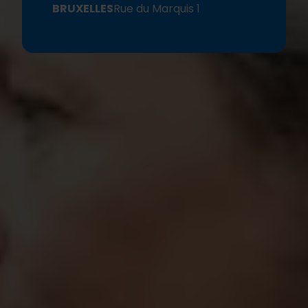
BRUXELLES
Rue du Marquis 1
Le samedi 24 mai, nous avons fièrement ouvert les
portes de notre nouveau bureau dans le bâtiment
rue du Marquis, au cœur de Bruxelles.
Donateur∙rice∙s, bénévoles, jeunes, partenaires et
autres sympathisant
∙e∙
s se sont réuni
∙
e
∙
s pour un
après-midi inspirant rempli de rencontres,
d'interactions et d'impact.
Notre communauté a pu obtenir un aperçu unique
de la manière dont son soutien fait toute la