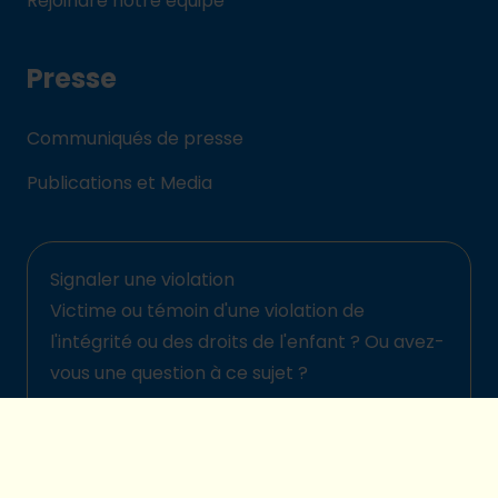
Rejoindre notre équipe
Presse
Communiqués de presse
Publications et Media
Signaler une violation
Victime ou témoin d'une violation de
l'intégrité ou des droits de l'enfant ? Ou avez-
vous une question à ce sujet ?
Signalez-la ici