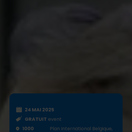
24 MAI 2025
GRATUIT
event
1000
Plan International Belgique,