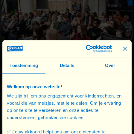
Toestemming
Details
Over
Welkom op onze website!
We zijn blij om ons engagement voor kinderrechten, en
vooral die van meisjes, met je te delen. Om je ervaring
op onze site te verbeteren en onze acties te
ondersteunen, gebruiken we cookies.
✅ Jouw akkoord helpt ons om onze diensten te