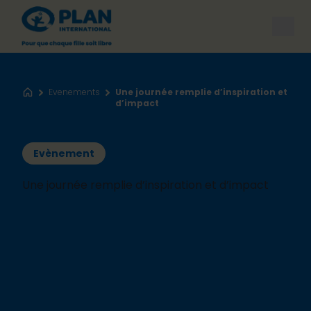
Open
Evenements
Une journée remplie d’inspiration et
Accueil
d’impact
Evènement
Une journée remplie d’inspiration et d’impact