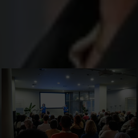
jeu sympathique.
Merci à tous∙t
e
s les participant∙
e
∙s. Votre soutien
loyal et votre engagement nous aident
grandement à réaliser nos objectifs. À très vite !
Ci-dessous quelques photos du Community
Day le 24 mai 2025