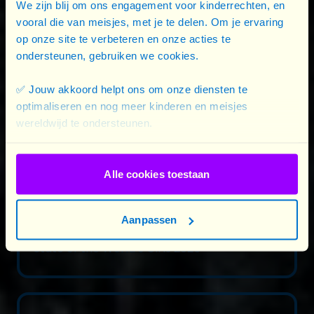
We zijn blij om ons engagement voor kinderrechten, en
vooral die van meisjes, met je te delen. Om je ervaring
op onze site te verbeteren en onze acties te
ondersteunen, gebruiken we cookies.
✅ Jouw akkoord helpt ons om onze diensten te
optimaliseren en nog meer kinderen en meisjes
wereldwijd te ondersteunen.
Alle cookies toestaan
Aanpassen
03/10/2025
State of the World’s Girls 2025