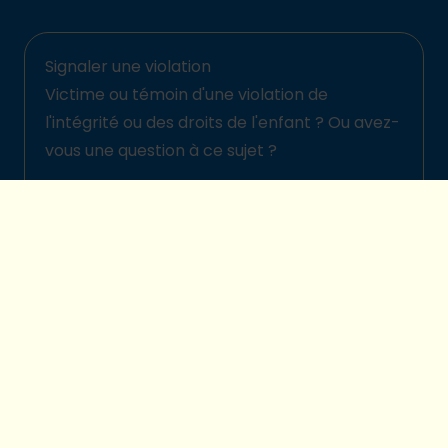
Signaler une violation
Victime ou témoin d'une violation de
l'intégrité ou des droits de l'enfant ? Ou avez-
vous une question à ce sujet ?
Signalez-la ici
© 2026 Plan International Belgique
Politique de protection des enfants
Legal disclaimer