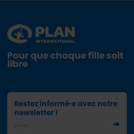
Footer
Plan International logo
Pour que chaque fille soit
libre
Restez informé·e avec notre
newsletter !
Soumettr