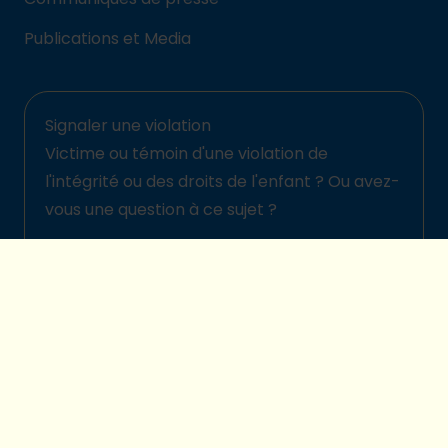
Publications et Media
Signaler une violation
Victime ou témoin d'une violation de
l'intégrité ou des droits de l'enfant ? Ou avez-
vous une question à ce sujet ?
Signalez-la ici
© 2026 Plan International Belgique