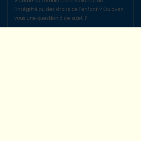
Victime ou témoin d'une violation de
l'intégrité ou des droits de l'enfant ? Ou avez-
vous une question à ce sujet ?
Signalez-la ici
© 2026 Plan International Belgique
Politique de protection des enfants
Legal disclaimer
Protection de la vie privée
Préférences cookies