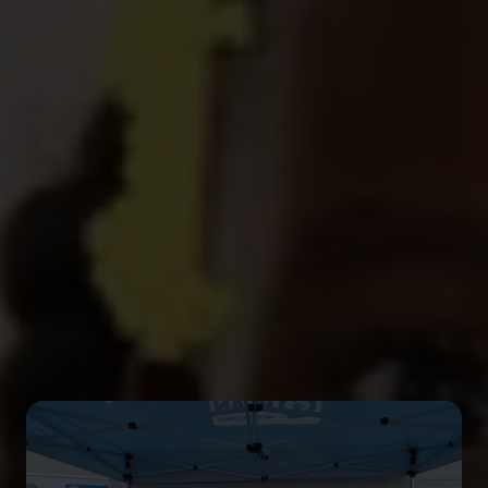
Que vous soyez un particulier qui a du temps libre,
un·e enseignant·e passioné·e, un·e entrepreneur·e
ou responsable RSE, nous avons toujours une
collaboration possible.
Découvrez notre offre ci-dessous ou élaborons
ensemble un partenariat sur mesure.