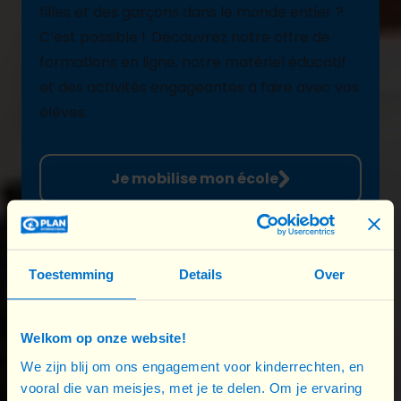
filles et des garçons dans le monde
entier
?
C’est
possible
!
Découvrez notre offre de
formations
en
ligne
,
notre
matériel éducatif
et
des
activités
engageantes
à
faire avec
vos
élèves
.
Je mobilise mon école
Toestemming
Details
Over
Welkom op onze website!
We zijn blij om ons engagement voor kinderrechten, en
vooral die van meisjes, met je te delen. Om je ervaring