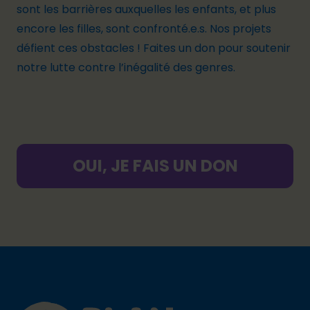
sont les barrières auxquelles les enfants, et plus
encore les filles, sont confronté.e.s. Nos projets
défient ces obstacles ! Faites un don pour soutenir
notre lutte contre l’inégalité des genres.
OUI, JE FAIS UN DON
Footer
Plan International logo