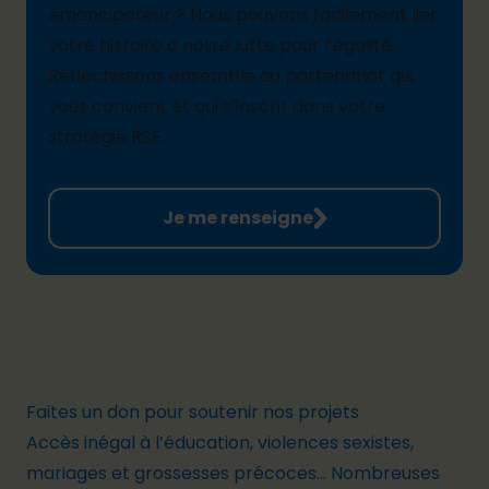
émancipateur ?
Nous pouvons facilement lier
votre histoire à notre lutte pour l’égalité.
Réfléchissons ensemble au partenariat qui
vous convient et
qui
s’
inscrit dans votre
stratégie RSE.
Je me renseigne
Faites un don pour soutenir nos projets
Accès inégal à l’éducation, violences sexistes,
mariages et grossesses précoces... Nombreuses