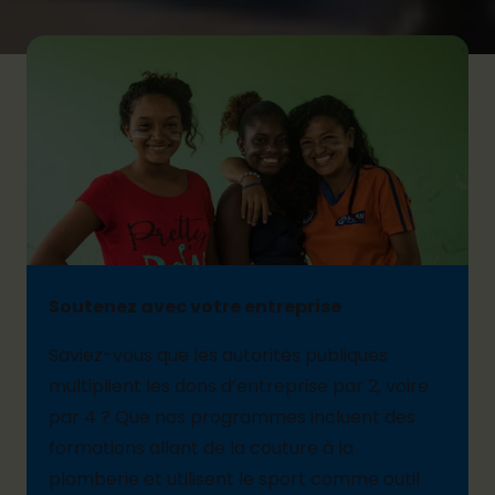
Soutenez avec votre entreprise
Saviez-vous que les autorités publiques
multiplient les dons d’entreprise par 2, voire
par 4 ?
Q
ue nos programmes incluent
d
es
formations allant de la couture à la
plomberie
et utilisent le sport comme outil