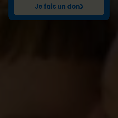
Je fais un don
Maintenir l’équilibre
L'invasion de l'Ukraine par la Russie le 24 février
2022 a provoqué un exode massif de réfugié.e.s
ukrainien.ne.s vers les pays voisins ainsi que des
millions de déplacés internes. Nous répondons à
leurs besoins d’urgence, de santé mentale et
soutien psychosocial. Notre action s’étend à la
protection de l’enfance et à l’hébergement.
Nous accordons une attention particulière aux