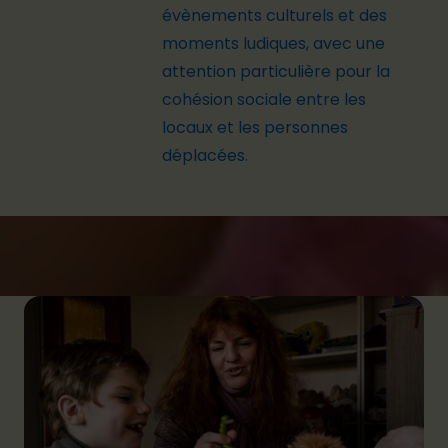
évènements culturels et des
moments ludiques, avec une
attention particulière
pour la
cohésion sociale entre les
locaux et les personnes
déplacées.