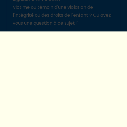
Victime ou témoin d'une violation de
l'intégrité ou des droits de l'enfant ? Ou avez-
vous une question à ce sujet ?
Signalez-la ici
© 2026 Plan International Belgique
Politique de protection des enfants
Legal disclaimer
Protection de la vie privée
Préférences cookies