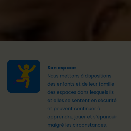
enfants, filles et jeunes femmes et nous
renforçons les capacités des organisations de la
société civile et des institutions nationales en
Ukraine, Roumanie et Pologne et Moldavie.
Son espace
Nous
mettons à dispositions
des enfants et de leur famille
des
espaces dans lesquels ils
et elles se sentent en sécurité
et peuvent continuer à
apprendre, jouer et s’épanouir
malgré les circonstances.