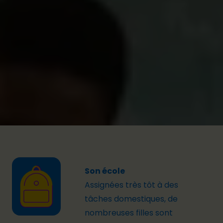
précoces
. Ces obstacles poussent de
nombreuses filles à abandonner l'école
prématurément, souvent dès le primaire. De quoi
réduire considérablement leurs chances
d’accéder à l'enseignement secondaire,
l'enseignement supérieur ou la formation
professionnelle,
ce qui ne fait que creuser le
fossé
.
Son école
Assignées
très
tôt
à des
tâches
domestiques
, d
e
nombreuses
filles
sont