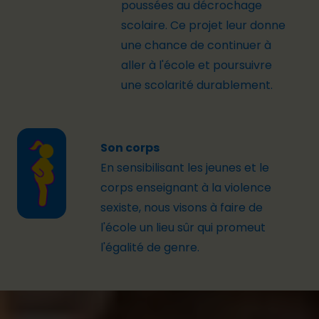
poussées
au
décrochage
scolaire
. Ce
projet
leur
donne
une
chance de
continuer
à
aller à
l'école
et
poursuivre
une
scolarité
durablement
.
Son corps
En
sensibilis
a
n
t
les
jeunes
et
le
corp
s
enseignant
à la
violence
sexiste
,
nous
visons
à faire de
l'école
un
lieu
sûr
qui
promeut
l'égalité
de genre
.