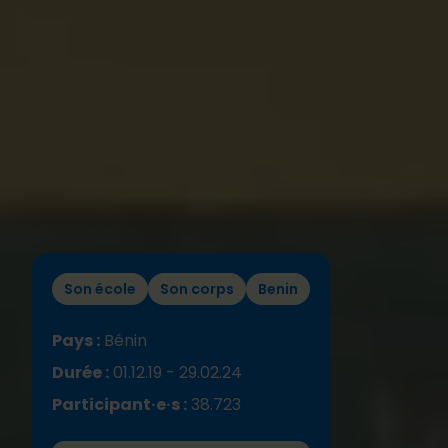
Son école
Son corps
Benin
Pays :
Bénin
Durée :
01.12.19 - 29.02.24
Participant·e·s :
38.723