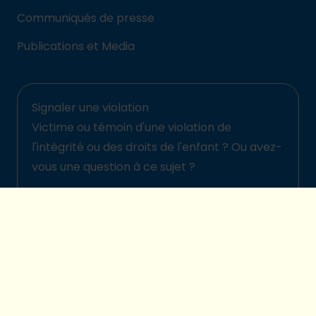
Communiqués de presse
Publications et Media
Signaler une violation
Victime ou témoin d'une violation de
l'intégrité ou des droits de l'enfant ? Ou avez-
vous une question à ce sujet ?
Signalez-la ici
© 2026 Plan International Belgique