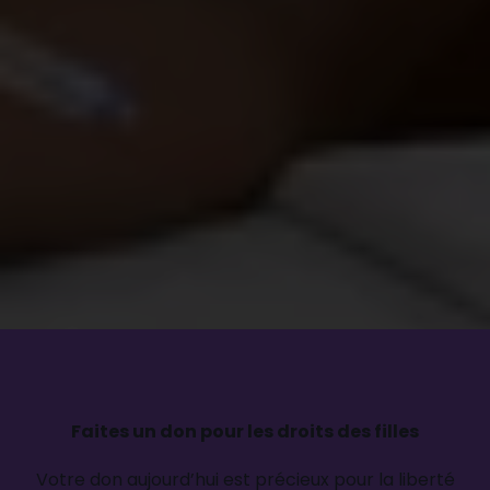
quelques résultats remarquables :
62 650 élèves
ont reçu des kits scolaires.
3 953 écolières
ont été sensibilisées à l’hygiène
menstruelle.
1 871 parents
ont été sensibilisé·e·s aux avantages
de l’enseignement.
853
enseignant·e·s
ont été formé·e·s à l’égalité
de genre et l’éducation inclusive
.
14 organisations locales
ont été soutenues dans
leur plaidoyer pour un enseignement inclusif.
Faites un don pour les droits des filles
Votre don aujourd’hui est précieux pour la liberté