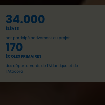
34.000
ÉLÈVES
ont participé activement au projet
170
ÉCOLES PRIMAIRES
des départements de l'Atlantique et de
l’Atacora
Qu’avons-nous accompli ?
Le projet s’est terminé en février 2024. Voici