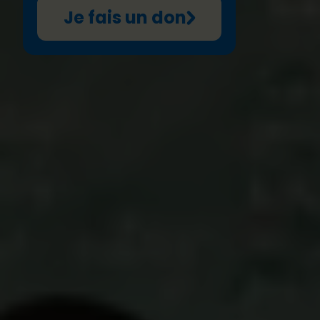
Je fais un don
Au Bénin, de plus en plus d'enfants fréquentent
l'école primaire. Malgré cela,
le taux d'abandon
scolaire reste élevé
, en particulier dans les zones
rurales et reculées. Cela s'explique en partie par
l'insécurité, le manque d'enseignant·e·s et les
inégalités de genre.
Pour les filles, les défis sont encore plus grands :
elles sont souvent victimes de
violences
sexuelles, mariages forcés et grossesses