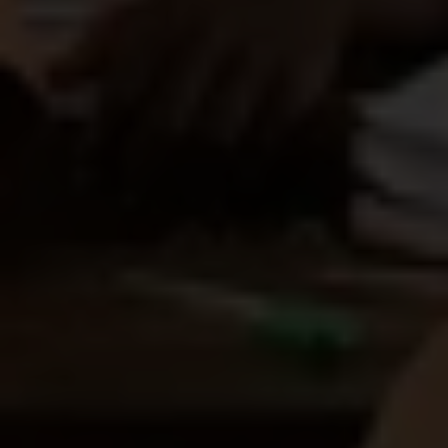
Une approche fondée sur l'égalité de genre et
l'inclusion
Parce que l'inégalité prend racine dès le plus
jeune âge, notre projet se concentre sur les
écoles primaires.
L’objectif : s'assurer que les
enfants terminent leur scolarité primaire et
réussissent la transition vers l’enseignement
secondaire.
Nous créons un environnement d'apprentissage
sûr, inclusif et non discriminatoire où chaque
enfant se sent à l’aise. Notre approche se
concentre sur les enfants qui risquent le plus
d'abandonner l'école, comme
les filles, les
enfants en situation d'urgence ou de
handicap
.