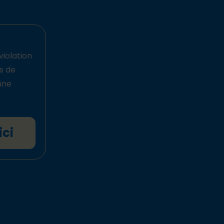
violation
ts de
une
ici