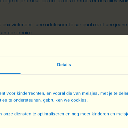
protège et promeut les droits des femmes et des filles. Mais
es aux violences : une adolescente sur quatre, et une jeune
 un partenaire.
 valorisée que celle des garçons, les filles décrochent 
r conséquent, elles sont beaucoup moins nombreuses que l
rme : 9 femmes sur 10 sont en situation d’emploi vulnéra
Details
he les jeunes femmes de s’émanciper – accès à la terre
trepreneuriales.
nt voor kinderrechten, en vooral die van meisjes, met je te del
t complet.
cties te ondersteunen, gebruiken we cookies.
 onze diensten te optimaliseren en nog meer kinderen en meisje