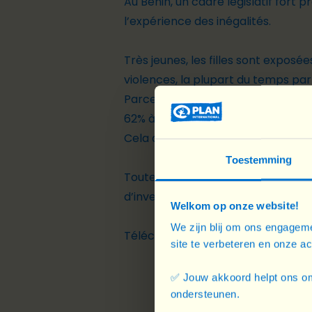
Au Bénin, un cadre législatif fort 
l’expérience des inégalités.
Très jeunes, les filles sont exposé
violences, la plupart du temps par
Parce que leur éducation est moins
62% à 29% de scolarisation – et pa
Cela a des conséquences à long-te
Toestemming
Toute une série d’obstacles empêc
d’investissement, compétences en
Welkom op onze website!
We zijn blij om ons engageme
Téléchargez ci-dessous le rappor
site te verbeteren en onze a
✅ Jouw akkoord helpt ons om
ondersteunen.