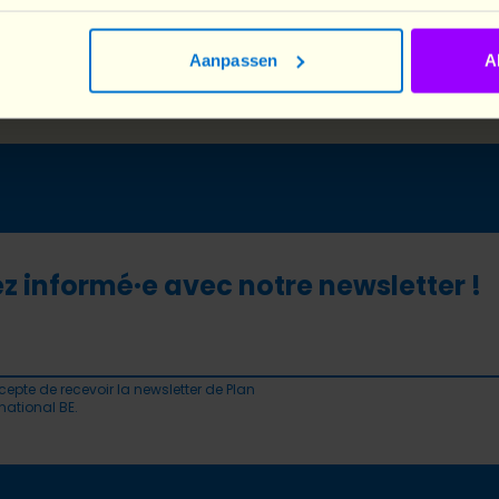
JE TÉLÉCHARGE LE RAPPORT
Aanpassen
A
z informé·e avec notre newsletter !
cepte de recevoir la newsletter de Plan
rnational BE.