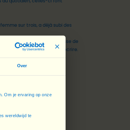
 au quotidien, celles-ci font
 femme sur trois, a déjà subi des
souvent au secondaire – on passe de
es garçons à savoir lire et écrire.
ble.
Over
, à des opportunités
en. Om je ervaring op onze
s wereldwijd te