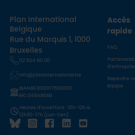
Plan International
Accès
Belgique
rapide
Rue du Marquis 1, 1000
FAQ
Bruxelles
Partenariat
02 504 60 00
d’entrepris
info@planinternational.be
Rejoindre n
équipe
IBAN BE30001176000011
BIC GEBABEBB
Heures d'ouverture : 10h–12h &
12h30–17h (Lun–Ven)