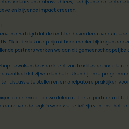
, ambassadeurs en ambassadrices, bedrijven en openbare 
ieve en blijvende impact creëren.
d
we ervan overtuigd dat de rechten bevorderen van kinderen,
is. Elk individu kan op zijn of haar manier bijdragen aan 
llende partners werken we aan dit gemeenschappelijke d
ap bewaken de overdracht van tradities en sociale norm
essentieel dat zij worden betrokken bij onze programm
ter discussie te stellen en emancipatoire praktijken voor
jes is een missie die we delen met onze partners uit he
n kennis van de regio's waar we actief zijn van onschatb