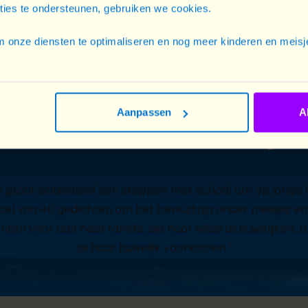
cties te ondersteunen, gebruiken we cookies.
 onze diensten te optimaliseren en nog meer kinderen en meisje
Aanpassen
A
Abdus Salam, leraar en dichter, Banglad
n groot potentieel
zien stoppen met
school om op jonge 
del
van 40 gedichten om het bewustzijn onder meisjes en 
hten voor aan haar familie, die haar wilde uithuwelijken
ze haar huwelijk voorkomen.
”