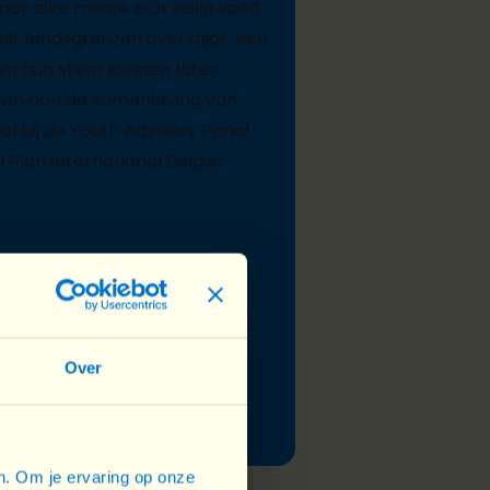
ar elke meisje zich veilig voelt
teit landsgrenzen overstijgt, een
ren hun stem kunnen laten
en aan de samenleving van
l bij de Youth Advisory Panel
 Plan International België!
Over
en. Om je ervaring op onze