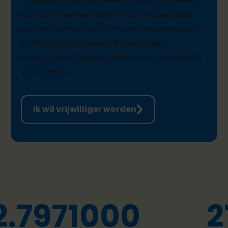
Vrijwilligerswerk kan vele vormen aannemen:
een stand runnen op een festival, een paar
uur per week op kantoor werken, deelnemen
aan onze sportevenementen of een
bewustmakingssessie
leiden
over
de
rechten
van meisjes
.
Ik wil vrijwilliger worden
2.797
1000
2