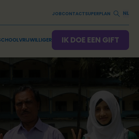
NL
JOB
CONTACT
SUPERPLAN
IK DOE EEN GIFT
SCHOOL
VRIJWILLIGER