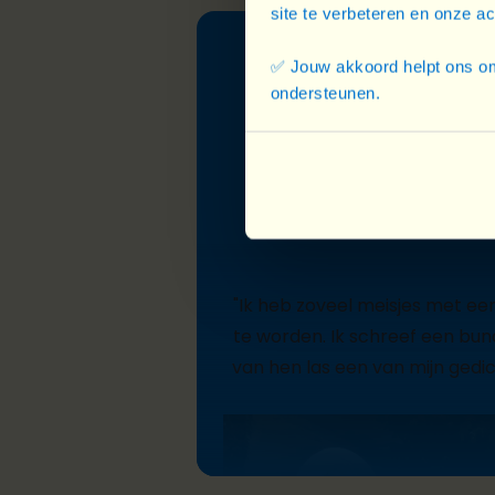
site te verbeteren en onze a
✅ Jouw akkoord helpt ons om
ondersteunen.
— 
"Ik heb zoveel meisjes met ee
te worden. Ik schreef een
bun
van hen las een van mijn gedic