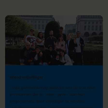
Word vrijwilliger
Onze gemeenschap bestaat ook uit vrouwen
en mannen
die zin willen geven aan hun
engagement door vrijwilliger te worden.