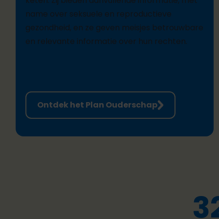
keten. Zij bieden aanvullende informatie, met
name over seksuele en reproductieve
gezondheid, en ze geven meisjes betrouwbare
en relevante informatie over hun rechten.
Ontdek het Plan Ouderschap
3