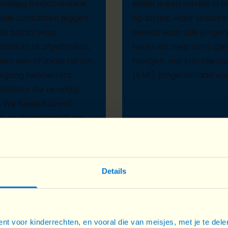
meisjes fundamentele
Beeld je een wereld in wa
iale contacten leggen
op straat, waar solidari
 de plaats waar
wereld waar alle jonge
rsterkt of afgebroken.
horen en mee vorm gev
en een cruciale rol om
morgen. Het kan allemaa
oegang hebben tot
(YAP), jongerenraad van
iddelen die ze nodig
n. We bieden
zowel
n en lesmateriaal om
echten van meisjes
bij
Details
Ik wil meedoen
nt voor kinderrechten, en vooral die van meisjes, met je te del