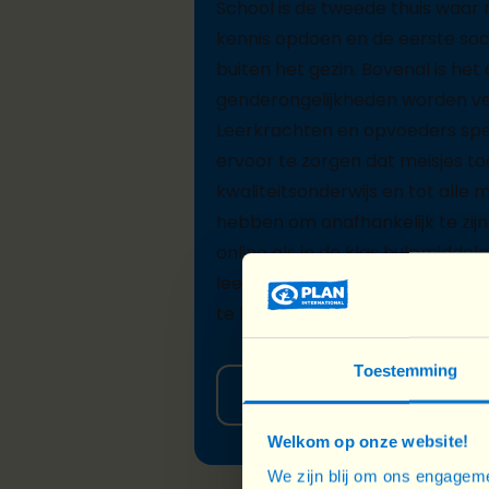
School is de tweede
thuis
waar 
kennis opdoen en
de eerste
soc
buiten het gezin. Bovenal is het
genderongelijkheden worden ve
Leerkrachten
en opvoeders spel
ervoor te zorgen dat meisjes t
kwaliteitsonderwijs en
tot
alle m
hebben om onafhankelijk te zij
online als in de klas
hulpmiddele
leerkrachten en
leerlingen
de r
te brengen
.
Toestemming
Ik mobiliseer mijn school
Welkom op onze website!
We zijn blij om ons engageme