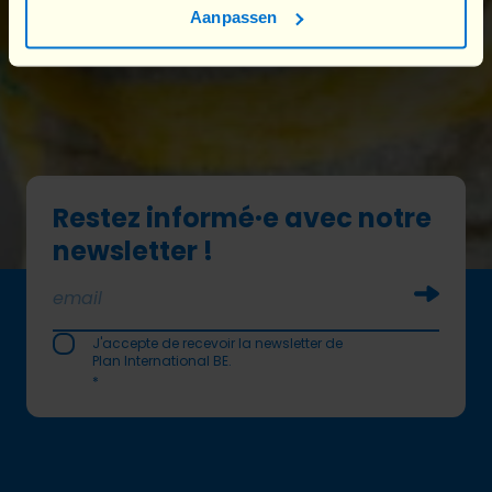
Aanpassen
Pour que chaque fille soit
libre
Restez informé·e avec notre
newsletter !
Soumettr
J'accepte de recevoir la newsletter de
Plan International BE.
*