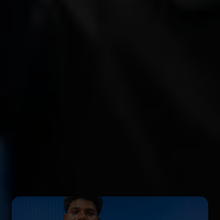
Bolivie,
du
Vietnam,
du
Niger
et de la
Belgique
.
Pendant six jours, ces jeunes ont exploré les
moyens d’influencer de manière significative les
politiques, défendre les droits des filles et veiller à
ce que
la solidarité internationale et les droits
des filles restent au cœur des priorités de la
coopération au développement belge
. Chaque
délégation a apporté des perspectives uniques,
façonnées par ses réalités locales, créant ainsi un
environnement riche propice au dialogue, à
l’apprentissage et à la collaboration.