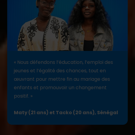
« Nous défendons l’éducation, l’emploi des
jeunes et l’égalité des chances, tout en
œuvrant pour mettre fin au mariage des
enfants et promouvoir un changement
positif. »
Maty (21 ans) et Tacko (20 ans), Sénégal