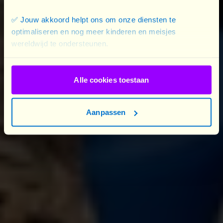
✅ Jouw akkoord helpt ons om onze diensten te
optimaliseren en nog meer kinderen en meisjes
wereldwijd te ondersteunen.
Alle cookies toestaan
Aanpassen
Le 22 mai, les participant·es ont pris part au
Youth Participation Lab
, un moment clé au
cours duquel les jeunes ont débattu de l’avenir de
la solidarité internationale avec des
représentant
·e
s du cabinet du ministre Prévot
(Affaires étrangères et Coopération au
développement), Jean Van Wetter (directeur