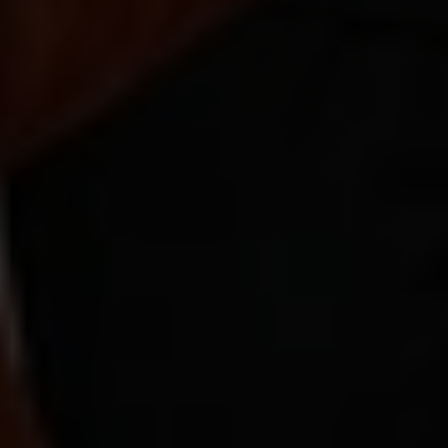
Pourquoi EmpowerXChange ?
EmpowerXChange a été créé pour renforcer une
idée fondamentale :
la participation des jeunes
est essentielle pour construire une
coopération internationale plus inclusive et
plus efficace.
L'initiative s'est concentrée sur trois objectifs clés :
Plaider en faveur d'une participation
structurelle des jeunes
dans la coopération
internationale et la politique étrangère belges
Promouvoir l'apprentissage mutuel
sur la
participation des jeunes à travers les pays et les
contextes