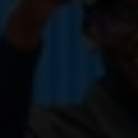
Construire l’avenir de la coopération
internationale
Du
18 au 23 mai 2026
, Plan International Belgique
a accueilli
EmpowerXChange à Bruxelles
, un
échange international visant à renforcer la
participation des jeunes à la coopération
internationale et mettre en avant leur point de
vue sur les programmes financés par la Direction
générale de la coopération au développement
(DGD) belge. Cette initiative a réuni de jeunes
leaders du
Bénin,
du
Sénégal,
de l’
Équateur,
de la