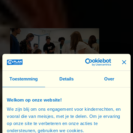
rencontrer les représentant·es de l’administration
belge chargé·es de l’éducation à la citoyenneté
mondiale et de la solidarité internationale.
Toestemming
Details
Over
Welkom op onze website!
We zijn blij om ons engagement voor kinderrechten, en
vooral die van meisjes, met je te delen. Om je ervaring
op onze site te verbeteren en onze acties te
ondersteunen, gebruiken we cookies.