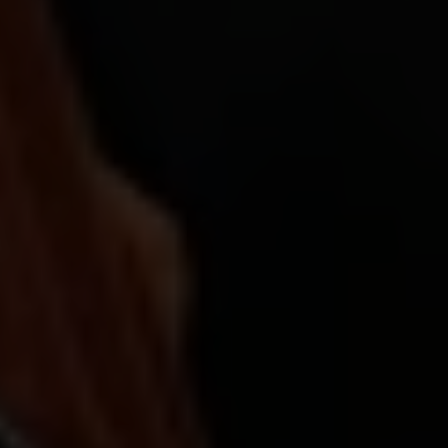
S'engager auprès de la communauté de Plan
International Belgique,
à travers le personnel,
les volontaires et le YAP
Ces objectifs se sont reflétés tout au long des
activités de la semaine, organisées autour de trois
piliers :
Plaidoyer et influence sur les politiques
Pour doter les jeunes leaders d’outils pour
influencer les processus décisionnels, Plan
International Belgique a organisé une session avec
le CCGD
, le Conseil Consultatif Genre et
Développement
, ainsi que des
rencontres
bilatérales
avec des parties prenantes pour
partager les perspectives des jeunes sur les défis
mondiaux : ils et elles ont eu l’occasion de