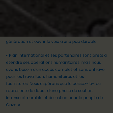
promesses non tenues. L'effondrement des
cessez-le-feu passés n'a fait qu'aggraver leur
peur et éroder leur confiance. Les dirigea
nt
∙es
du
m
onde ne doivent pas les décevoir à nouveau. Seul
un cessez-le-feu permanent peut protéger cette
génération et ouvrir la voie à une paix durable.
« Plan International et ses partenaires sont prêts à
étendre ses opérations humanitaires, mais nous
avons besoin d'un accès complet et sans entrave
pour les travailleurs humanitaires et les
fournitures. Nous espérons que le cessez-le-feu
représente le début d'une phase de soutien
intense et durable et de justice pour le peuple de
Gaza.
»