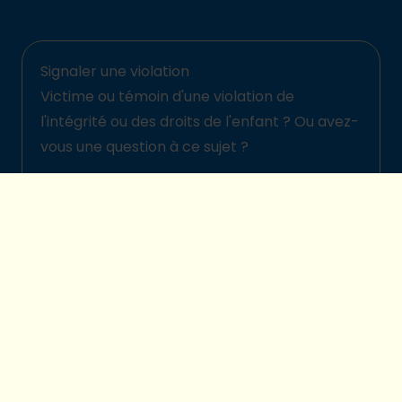
Signaler une violation
Victime ou témoin d'une violation de
l'intégrité ou des droits de l'enfant ? Ou avez-
vous une question à ce sujet ?
Signalez-la ici
© 2026 Plan International Belgique
Politique de protection des enfants
Legal disclaimer