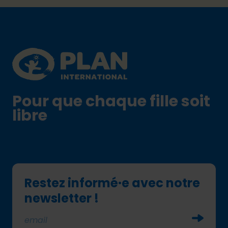
Footer
Plan International logo
Pour que chaque fille soit
libre
Restez informé·e avec notre
newsletter !
Soumettr