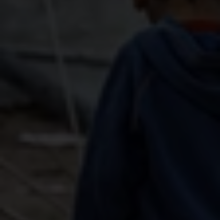
Suite à l'annonce d'un accord de cessez-le-feu à
Gaza, le Dr Unni Krishnan, Global Humanitarian
Director chez Plan International, a déclaré :
« Il s'agit d'un moment d'espoir attendu depuis
longtemps pour les enfants de Gaza. Depuis deux
ans, la population de Gaza endure des souffrances
incessantes. Plus de 67 000
personnes ont été
tuées, dont 20 000 enfants, et de nombreuses