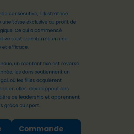
e consécutive, l'illustratrice
 une tasse exclusive au profit de
elgique. Ce qui a commencé
ive s'est transformé en une
 et efficace.
ndue, un montant fixe est reversé
année, les dons soutiennent un
égal
, où les filles acquièrent
ce en elles, développent des
ère de leadership et apprennent
ts grâce au sport.
e
Commande