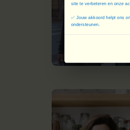
site te verbeteren en onze a
✅ Jouw akkoord helpt ons om
ondersteunen.