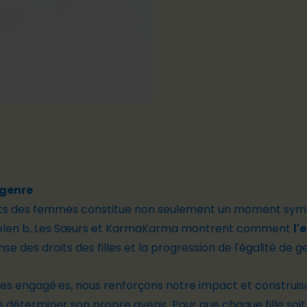
 genre
oits des femmes constitue non seulement un moment symb
c helen b, Les Sœurs et KarmaKarma montrent comment
l'
se des droits des filles et la progression de l'égalité de g
res engagé·es, nous renforçons notre impact et construi
de déterminer son propre avenir. Pour que chaque fille soit 