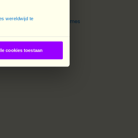
oncrètement leur esprit
s wereldwijd te
ce des filles et des jeunes femmes
ur leur offrir davantage
lle cookies toestaan