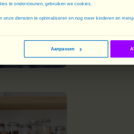
cties te ondersteunen, gebruiken we cookies.
Elles mettent ainsi c
 onze diensten te optimaliseren en nog meer kinderen en meisje
d'entreprise au servi
à travers le monde po
d'opportunités.
Aanpassen
A