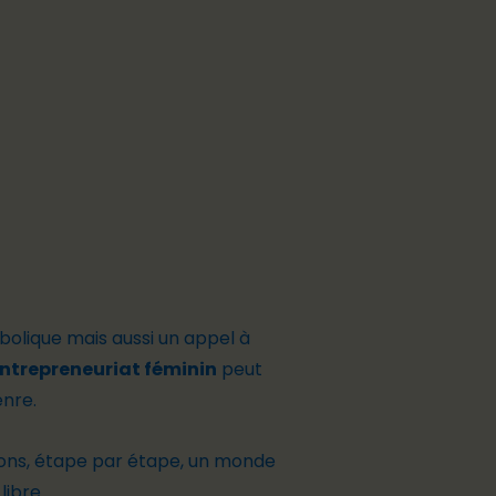
olique mais aussi un appel à
entrepreneuriat féminin
peut
enre.
sons, étape par étape, un monde
libre.