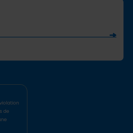
Soumettre
violation
ts de
une