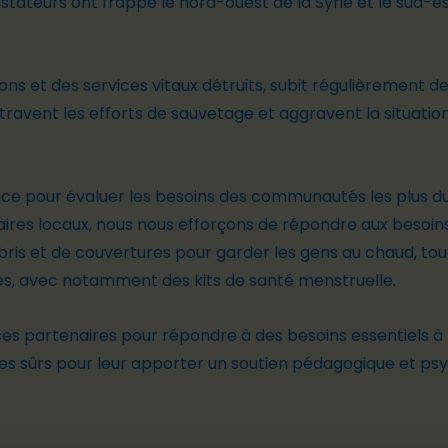
teurs ont frappé le nord-ouest de la Syrie et le sud-est d
ns et des services vitaux détruits, subit régulièrement de
ravent les efforts de sauvetage et aggravent la situatio
gence pour évaluer les besoins des communautés les plus
naires locaux, nous nous efforçons de répondre aux beso
abris et de couvertures pour garder les gens au chaud, t
les, avec notamment des kits de santé menstruelle.
ces partenaires pour répondre à des besoins essentiels 
es sûrs pour leur apporter un soutien pédagogique et ps