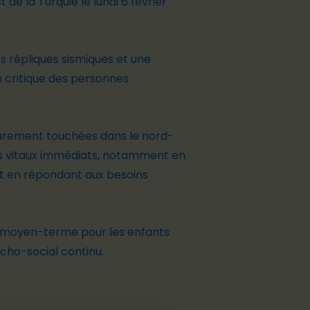
e la Turquie le lundi 6 février
s répliques sismiques et une
n critique des personnes
 durement touchées dans le nord-
ins vitaux immédiats, notamment en
out en répondant aux besoins
à moyen-terme pour les enfants
ycho-social continu.