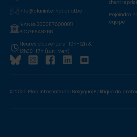
d’entrepris
info@planinternational.be
Rejoindre n
équipe
IBAN BE30001176000011
BIC GEBABEBB
Heures d'ouverture : 10h–12h &
12h30–17h (Lun–Ven)
© 2026 Plan International Belgique
|
Politique de prote