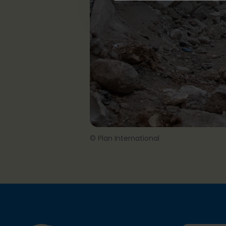
© Plan International
Footer