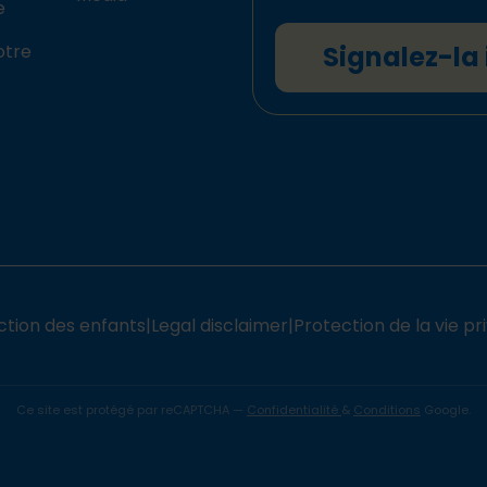
e
otre
Signalez-la 
ction des enfants
|
Legal disclaimer
|
Protection de la vie pr
Ce site est protégé par reCAPTCHA —
Confidentialité
&
Conditions
Google.