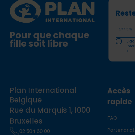
Plan International logo
Reste
Pour que chaque
fille soit libre
J'ac
Inte
*
Plan International
Accès
Belgique
rapide
Rue du Marquis 1, 1000
FAQ
Bruxelles
Partenariat
02 504 60 00