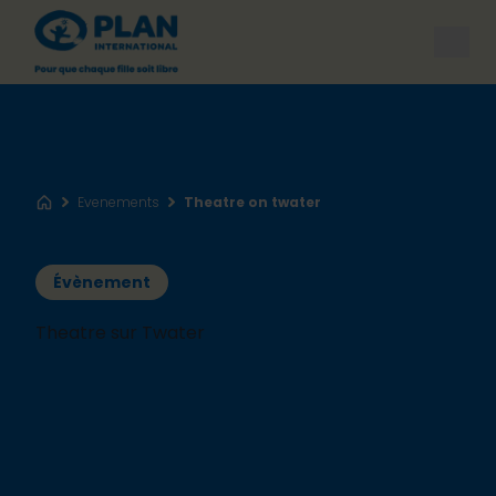
Open
Evenements
Theatre on twater
Accueil
Évènement
Theatre sur Twater