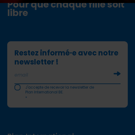
Pour que chaque fille soit
libre
Restez informé·e avec notre
newsletter !
Soumettr
J'accepte de recevoir la newsletter de
Plan International BE.
*