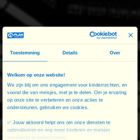
ticket de consommation par personne pour
prendre un verre ensemble au restaurant 't
Pachthof. Enfin, à 16h15, vous pourrez participer à
une séance d'information facultative sur les dons
et les legs pour de bonnes causes.
Toestemming
Details
Over
Tout se déroulera dans
une ambiance détendue
et chaleureuse propice à la rencontre et aux
connexions
. Cet événement constitue une belle
Welkom op onze website!
occasion de mieux connaître nos projets, poser
We zijn blij om ons engagement voor kinderrechten, en
des questions dans un cadre confidentiel et
vooral die van meisjes, met je te delen. Om je ervaring
découvrir comment vous pouvez avoir un impact
op onze site te verbeteren en onze acties te
durable.
ondersteunen, gebruiken we cookies.
✅ Jouw akkoord helpt ons om onze diensten te
Que vous soyez un·e donateur·rice fidèle, un·e
optimaliseren en nog meer kinderen en meisjes
volontaire, un·e sympathisant·e ou simplement une
wereldwijd te ondersteunen.