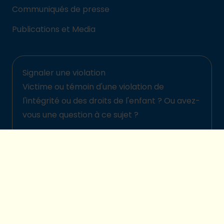
Communiqués de presse
Publications et Media
Signaler une violation
Victime ou témoin d'une violation de
l'intégrité ou des droits de l'enfant ? Ou avez-
vous une question à ce sujet ?
Signalez-la ici
© 2026 Plan International Belgique