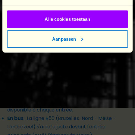
personne intéressée par notre travail,
vous êtes
le/la bienvenu·e
.
Alle cookies toestaan
Ne tardez pas, car les places sont limitées !
Aanpassen
Réservez dès aujourd'hui via le formulaire ci-
dessous
et venez passer une journée inspirante
avec nous dans un écrin de verdure.
Comment accéder au Jardin Botanique ?
À vélo
:
Les jonctions 40 et 41 se trouvent à
proximité du Jardin botanique. Un abri à vélos est
disponible à chaque entrée.
En bus
:
La ligne R50 (Bruxelles-Nord - Meise -
Londerzeel) s'arrête juste devant l'entrée