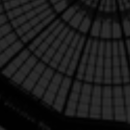
unique de se rencontrer en personne dans un
cadre verdoyant et détendu.
Nous vous accueillons personnellement à l’Arche
Verte, située à environ dix minutes à pied de
l'entrée. Pendant la rencontre, vous pourrez
déguster une collation et une boisson, tout en
profitant d'un espace propice à des discussions
chaleureuses et ouvertes.
Nous serons ravi·es de vous accueillir le 2 juin à
11h30 et le 4 juin à 13h.
Avant ou après, vous pourrez visiter librement le
Jardin Botanique et profiter à votre rythme de ce
domaine splendide. Vous recevrez également un