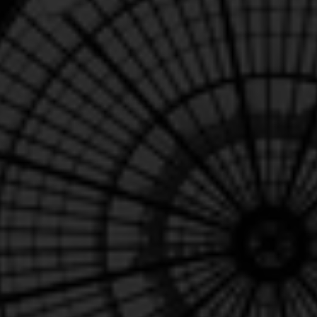
Le mardi 2 juin ou le jeudi 4 juin, nous vous invitons
cordialement à nous retrouver dans le cadre
magnifique du
Jardin Botanique de Meise
pour
un moment de rencontre exceptionnel.
En 2026, avec notre partenaire
Testament.be
,
nous combinons deux événements en un
: un
moment chaleureux pour remercier nos fidèles
supporters
et une session d'information inspirante
sur les legs faits à de bonnes causes. Une occasion