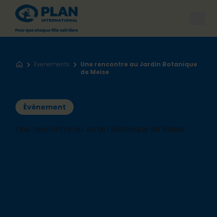
Open
Evenements
Une rencontre au Jardin Botanique
Accueil
de Meise
Évènement
Une rencontre au Jardin Botanique de Meise