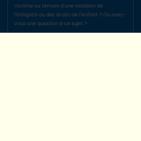
Victime ou témoin d'une violation de
l'intégrité ou des droits de l'enfant ? Ou avez-
vous une question à ce sujet ?
Signalez-la ici
© 2026 Plan International Belgique
Politique de protection des enfants
Legal disclaimer
Protection de la vie privée
Préférences cookies