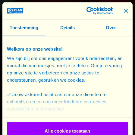
Toestemming
Details
Over
Welkom op onze website!
We zijn blij om ons engagement voor kinderrechten, en
Here is content that requires you to accept
vooral die van meisjes, met je te delen. Om je ervaring
cookies before it can be displayed.
op onze site te verbeteren en onze acties te
Click here to adjust your cookie settings.
ondersteunen, gebruiken we cookies.
✅ Jouw akkoord helpt ons om onze diensten te
optimaliseren en nog meer kinderen en meisjes
wereldwijd te ondersteunen.
Footer
Alle cookies toestaan