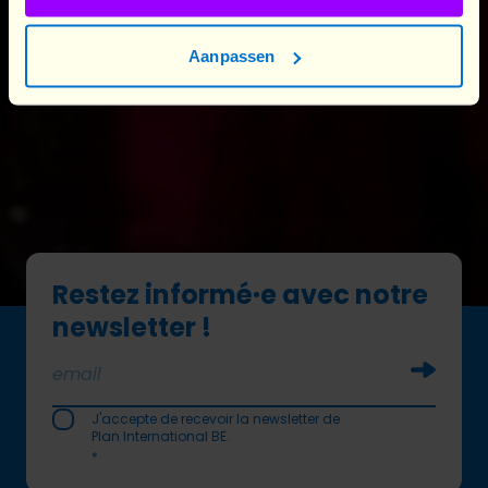
Plan International logo
Aanpassen
Pour que chaque fille soit
libre
Restez informé·e avec notre
newsletter !
Soumettr
J'accepte de recevoir la newsletter de
Plan International BE.
*