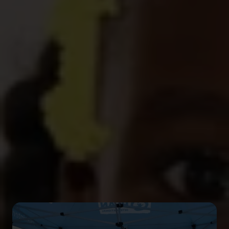
Ben je een particulier met wat extra vrije tijd, een
gepassioneerde leerkracht of ondernemer, of
behoort maatschappelijk verantwoord
ondernemen tot jouw takenpakket? Wie je ook
bent, er is altijd een samenwerking die bij je past.
Bekijk ons aanbod, of laten we samen een
partnerschap op maat uitwerken.