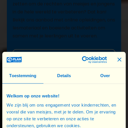
zetten om de rechten van meisjes en jongens
in de hele wereld te verbeteren? Dat kan!
Bekijk ons aanbod met
online opleidingen
, ons
les
materiaal en boeiende activiteiten om
samen met je leerlingen uit te voeren.
Ik mobiliseer mijn school
Toestemming
Details
Over
Welkom op onze website!
We zijn blij om ons engagement voor kinderrechten, en
vooral die van meisjes, met je te delen. Om je ervaring
op onze site te verbeteren en onze acties te
ondersteunen, gebruiken we cookies.