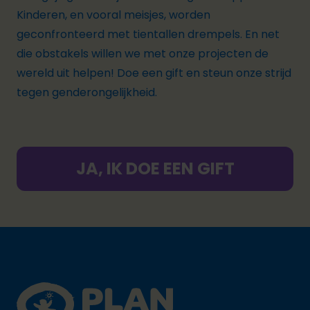
Kinderen, en vooral meisjes, worden
geconfronteerd met tientallen drempels. En net
die obstakels willen we met onze projecten de
wereld uit helpen! Doe een gift en steun onze strijd
tegen genderongelijkheid.
JA, IK DOE EEN GIFT
Footer
Plan International logo