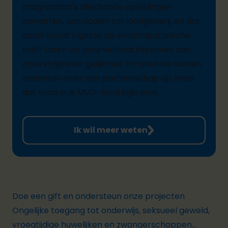
programma’s allerhande opleidingen
omvatten, van naaien tot loodgieterij, en dat
sport wordt ingezet als emancipatorische
tool? Laten we jouw verhaal koppelen aan
onze strijd voor gelijkheid. En laten we samen
nadenken over een partnerschap op maat
dat mooi in je
MVO
-strategie past.
Ik wil meer weten
Doe een gift en ondersteun onze projecten
Ongelijke toegang tot onderwijs, seksueel geweld,
vroegtijdige huwelijken en zwangerschappen…