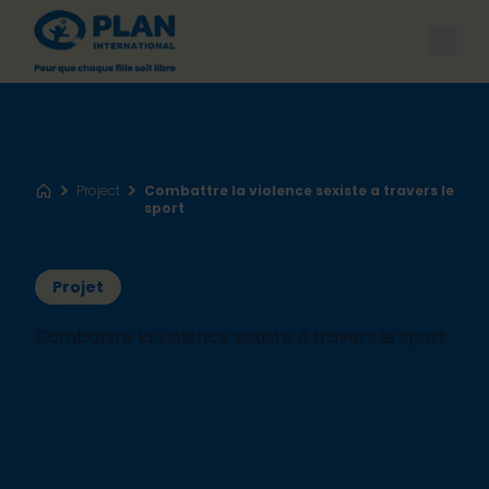
Open
Project
Combattre la violence sexiste a travers le
Accueil
sport
Projet
Combattre la violence sexiste à travers le sport