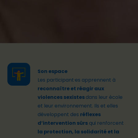
utilisons le
cadre sportif comme espace
d’apprentissage
, avec l’appui
d'
une
ambassadrice athlète, Maellyse Brassart,
pour inspirer les jeunes.
Son espace
Les participant·es apprennent à
reconnaître et réagir aux
violences sexistes
dans leur école
et leur environnement. Ils et elles
développent des
réflexes
d’intervention sûrs
qui renforcent
la protection, la solidarité et la