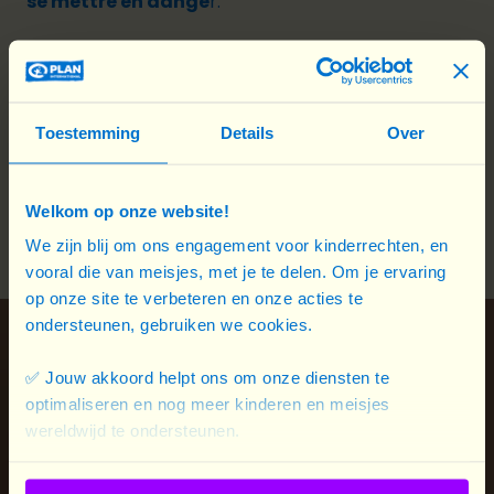
se mettre en dange
r.
Voilà pourquoi nous aidons les enfants à
identifier
une situation injuste,
à en
comprendre les
mécanismes
et à
intervenir en tant que
Toestemming
Details
Over
témoins actif·ves
. Ils et elles développent ainsi
des réflexes d’entraide, de respect et d’empathie
Welkom op onze website!
qui renforcent leur confiance et leur sentiment de
sécurité.
We zijn blij om ons engagement voor kinderrechten, en
vooral die van meisjes, met je te delen. Om je ervaring
op onze site te verbeteren en onze acties te
ondersteunen, gebruiken we cookies.
En déconstruisant les stéréotypes présents à
l’école et dans le sport, les élèves découvrent que
✅ Jouw akkoord helpt ons om onze diensten te
optimaliseren en nog meer kinderen en meisjes
filles et garçons ont les mêmes capacités et la
wereldwijd te ondersteunen.
même légitimité. Ces apprentissages nourrissent
une
culture où la
prévention des violences