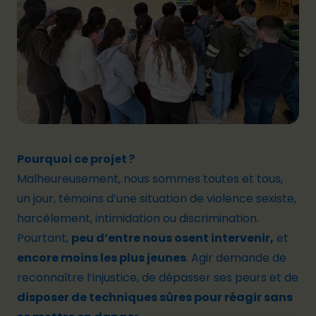
Pourquoi ce projet ?
Malheureusement, nous sommes toutes et tous,
un jour, témoins d’une situation de violence sexiste,
harcèlement, intimidation ou discrimination.
Pourtant,
peu d’entre nous osent intervenir,
et
encore moins les plus jeunes
. Agir demande de
reconnaître l’injustice, de dépasser ses peurs et de
disposer de techniques sûres pour réagir sans