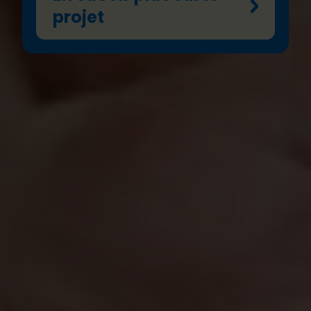
projet
Ce projet vise à aider les enfants à
reconnaître
des situations de harcèlement ou de violence
sexiste
et à savoir comment
intervenir en tant
que témoins actif·ves, en toute sécurité
.
À travers des
ateliers interactifs organisés
dans des écoles de Bruxelles et de Wallonie
, les
élèves apprennent à
réagir
face à ce type de
violence, à
comprendre leurs causes
et à
développer des
réflexes d’entraide.
Nous