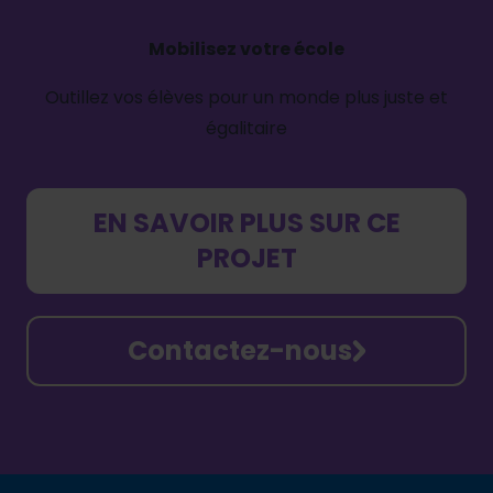
Mobilisez votre école
Outillez vos élèves pour un monde plus juste et
égalitaire
EN SAVOIR PLUS SUR CE
PROJET
Contactez-nous
Footer