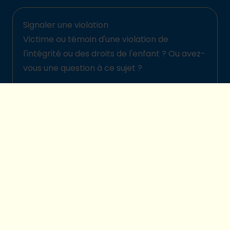
Signaler une violation
Victime ou témoin d'une violation de
l'intégrité ou des droits de l'enfant ? Ou avez-
vous une question à ce sujet ?
Signalez-la ici
© 2026 Plan International Belgique
Politique de protection des enfants
Legal disclaimer
Protection de la vie privée