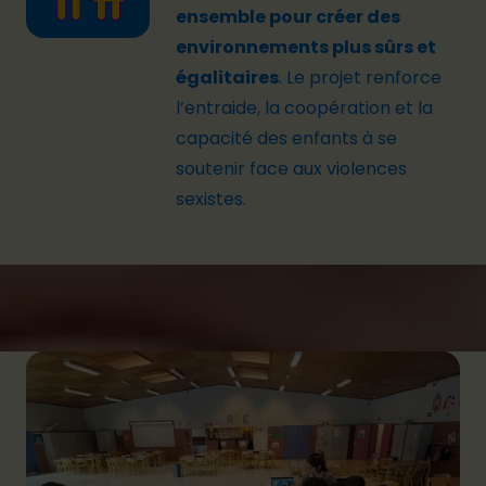
ensemble pour créer des
environnements plus sûrs et
égalitaires
. Le projet renforce
l’entraide, la coopération et la
capacité des enfants à se
soutenir face aux violences
sexistes.