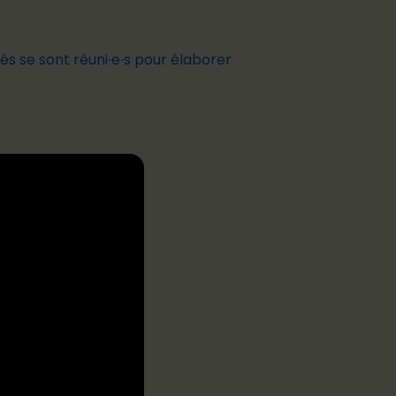
s se sont réuni∙e∙s pour élaborer