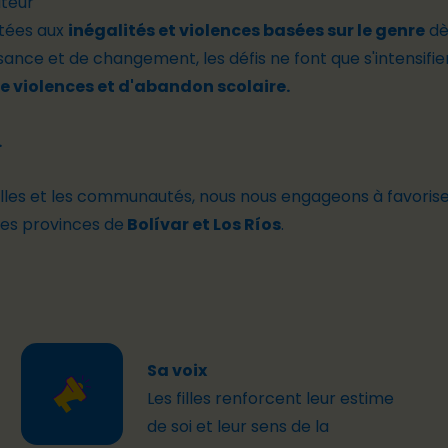
ateur
ntées aux
inégalités et violences basées sur le genre
dè
ance et de changement, les défis ne font que s'intensifier
e violences et d'abandon scolaire.
.
familles et les communautés, nous nous engageons à favoris
es provinces de
Bolívar et Los Ríos
.
Sa voix
Les
filles
renforcent
leur
estime
de
soi
et leur
sens de la