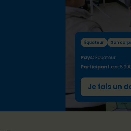
Équateur
Son corp
Pays:
Équateur
Participant.e.s:
8.99
Je fais un d