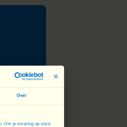
ui nous serviront
Over
elles.
en. Om je ervaring op onze