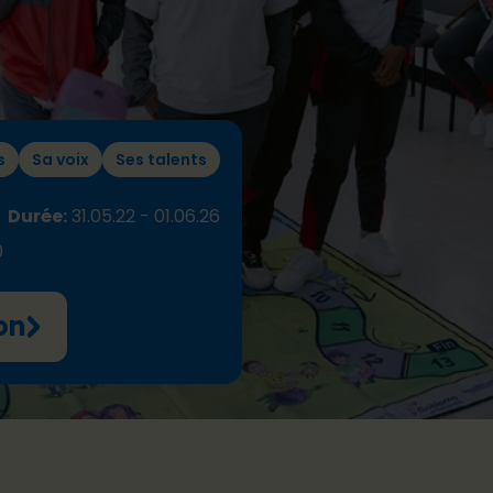
s
Sa voix
Ses talents
Durée:
31.05.22 - 01.06.26
0
on