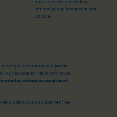
mettre
au service de leur
émancipation
économique
et
sociale.
es et garçons apprennent à
parler
eur corps, acquérir de la confiance
enons les violences sexistes et
e protection qui soutiennent les