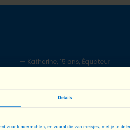
— Katherine, 15 ans, Équateur
er à ces ateliers car nous y acquérons des compétences q
toute notre vie et nous aideront à aller de l’avant.”
Details
es de leadership
où les filles renforcent leur confiance en 
nt voor kinderrechten, en vooral die van meisjes, met je te del