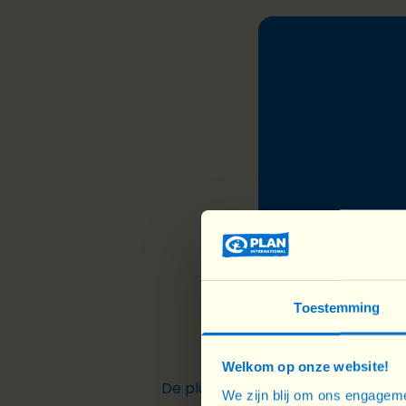
“J’aime particip
Toestemming
Welkom op onze website!
De plus, nous avons créé des
écol
We zijn blij om ons engageme