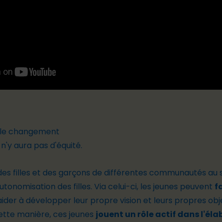
r le changement
l n'y aura pas d'équité.
es filles et des garçons de différentes communautés au 
tonomisation des filles. Via celui-ci, les jeunes peuvent
f
ider à développer leur propre vision et leurs propres objec
cette manière, ces jeunes
jouent un rôle actif dans l'él