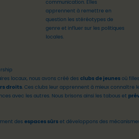
communication
. Elles
apprennent
à
remettre
en
question les stéréotypes de
genre et
influer
sur
les
politiques
locales
.
ership
ires locaux, nous avons créé des
clubs de jeunes
où fill
rs droits
. Ces clubs leur apprennent à mieux connaître l
nces avec les autres. Nous brisons ainsi les tabous et
prév
lement des
espaces sûrs
et développons des mécanismes d