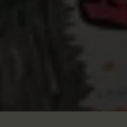
En avril 2025, 46 élèves de l’Institut Saint-Joseph
de Visé
, en région liégeoise,
ont
participé au
programme
«
Champion of Change
»
sur l’égalité
de genre et la solidarité internationale en
partenariat avec
l’asbl
Nectar
Kultur
.
Ce
s
élèves
ont choisi le slam, le rap et l
a
fresque pour faire
entendre leur voix sur
ces thématiques
.