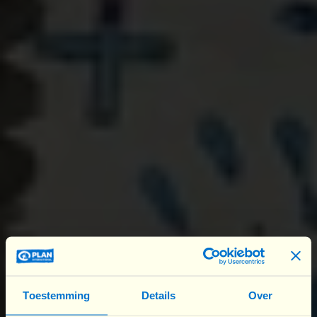
L’expérience a été apprécié par les jeunes, car le
rap est le type de musique le plus populaire de leur
génération. De plus, il constitue un moyen
d’expression et d’extériorisation efficace des
ressentis face aux inégalités. Il s’agit donc d’
une
démarche par et pour les jeunes.
Comment avons-nous procédé ?
Après une première prise de contact avec les
responsables de l’institut, nous leur avons fait une
offre de formations, qu’ils et elles ont validée.
Cette formation consistait en 6 sessions de 12h
minimum. Nous avons sensibilisé
les jeunes sur
l’(in)égalité de genre et ses conséquences
au
Toestemming
Details
Over
niveau local, dans leur quotidien, ainsi qu’au niveau