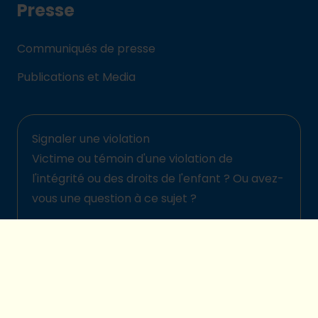
Presse
Communiqués de presse
Publications et Media
Signaler une violation
Victime ou témoin d'une violation de
l'intégrité ou des droits de l'enfant ? Ou avez-
vous une question à ce sujet ?
Signalez-la ici