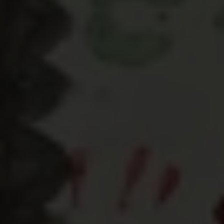
© Plan International
Selon les Nations Unies,
l’égalité de genre
est un
défi majeur de société partout dans le monde. Des
expert·e·s de l’UNWomen considèrent qu
’il fau
dra
même
300 ans
1
￼
pour y
parvenir
! C’est
pourquoi Plan International a lancé, en Belgique,
l’initiative
« Champions of Change
»
.
L’objectif ?
Que les
jeunes puissent participer à
r
éduire
cette longue attente !
Présent dans 41
pays,
ce programme vise à
engager les jeunes à
promouvoir l’égalité de genre à l’
école et dans
la société élargie
.