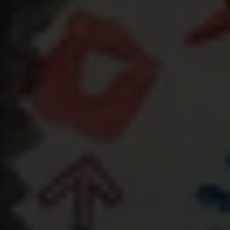
Le programme « Champions of Change » vise à
sensibiliser les jeunes à l’égalité. Il s’agit
concrètement de donner non seulement aux filles
les moyens d’agir, mais aussi d’inciter les garçons
à
identifier et remettre en question les
masculinités négatives et préjudiciables qui
perpétuent la discrimination et les inégalités
.
En avril 2025, grâce à nos modules, 46 élèves de
Visé ont exploré la diversité de genre,
l’intersectionnalité et la solidarité internationale.
Par la suite, avec l’aide de Nectar Kultur, une asbl
avec 10 ans d’expérience dans la promotion de la
culture urbaine, ils et elles ont
sensibilisé leurs
camarades
via
le slam, le rap et la fresque
.