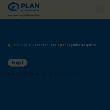
Open
Project
Repenser l ecole par l egalite de genre
Accueil
Projet
Repenser l’école par l’égalité de genre