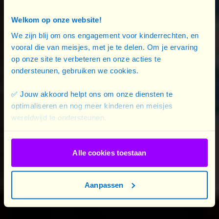
international. Les participant·e·s ont pu réfléchir à
ces questions et s’impliquer dans un projet
Welkom op onze website!
concret et égalitaire.
We zijn blij om ons engagement voor kinderrechten, en
vooral die van meisjes, met je te delen. Om je ervaring
op onze site te verbeteren en onze acties te
Grâce au partenariat avec Nectar Kultur, les
ondersteunen, gebruiken we cookies.
jeunes se sont produit·e·s dans un spectacle de
rap et de slam au sein de l’école.
✅ Jouw akkoord helpt ons om onze diensten te
optimaliseren en nog meer kinderen en meisjes
Vous pouvez visionner les vidéos ci-dessous :
wereldwijd te ondersteunen.
Alle cookies toestaan
Égalité horizontale
Aanpassen