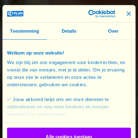
31/12/2022).
Cet appel conjoint avait pour objectif de réunir les
fonds nécessaires au financement d'opérations
Toestemming
Details
Over
humanitaires en Ukraine et dans les pays voisins
qui font face à un afflux important de réfugiés en
Welkom op onze website!
provenance d'Ukraine. Les besoins sont
We zijn blij om ons engagement voor kinderrechten, en
importants. La population a besoin d'abris,
vooral die van meisjes, met je te delen. Om je ervaring
d'équipements de protection, d'eau potable, de
op onze site te verbeteren en onze acties te
nourriture, de soins de santé mais aussi de
ondersteunen, gebruiken we cookies.
protection et d’une aide adaptée pour traiter des
traumatismes psychosociaux.
✅ Jouw akkoord helpt ons om onze diensten te
optimaliseren en nog meer kinderen en meisjes
Le présent rapport donne un aperçu de l’action
wereldwijd te ondersteunen.
des sept organisations membres du Consortium
12‑12 en Ukraine et les pays cités ci-dessus,
Alle cookies toestaan