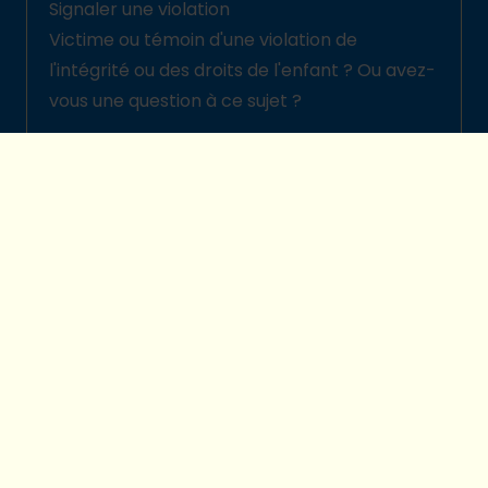
Signaler une violation
Victime ou témoin d'une violation de
l'intégrité ou des droits de l'enfant ? Ou avez-
vous une question à ce sujet ?
Signalez-la ici
© 2026 Plan International Belgique
Politique de protection des enfants
Legal disclaimer
Protection de la vie privée
Préférences cookies