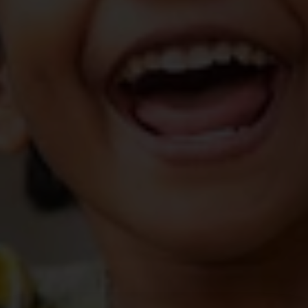
Sous le nom UKRAINE 12-12, le Consortium belge
pour les situations d’urgence (Consortium 12-12) a
lancé un appel de solidarité le 3 mars 2022 pour
répondre à l’urgence humanitaire qui touche la
population ukrainienne en Ukraine et dans les pays
frontaliers suivants : la Hongrie, la Moldavie, la
Pologne, la Roumanie et la Slovaquie. Cet appel
aux dons s'est terminé le 31 décembre 2022. Les
dons versés sur le compte du Consortium 12-12
s’élèvent à 30.521.476 EUR (situation au